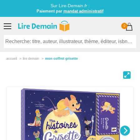
Sur Lire-Demain.
fr
:
Paiement par
mandat administratif
0
accueil
lire demain
mon coffret grisette