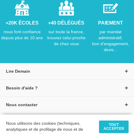
+20K ÉCOLES
+40 DÉLÉGUÉS
PAIEMENT
nous font confiance
sur toute la france,
par mandat
depuis plus de 10 ans
trouvez celui proche
administratif,
de chez vous
bon d'engagement,
devis...
Lire Demain
A propos de Lire Demain
Besoin d'aide ?
Nous rejoindre
Page d'aide / F.A.Q
Groupe Auzou
Nous contacter
Suivre une commande
S'identifier
Créer un compte
Formulaire de contact
Modes de paiement
Tous nos livres
★ Avis clients vérifiés
Nous utilisons des cookies (techniques,
Siège social
TOUT
Livraisons et retours
ACCEPTER
analytiques et de profilage de nous et de
Livres petite enfance