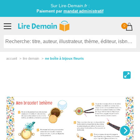
Sur Lire-Demain.
fr
:
Paiement par
mandat administratif
0
accueil
lire demain
ne boîte à bijoux fleuris