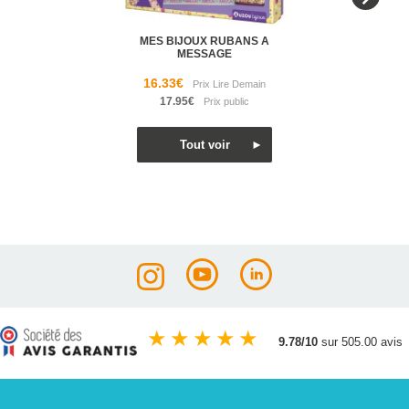
MES BIJOUX RUBANS A
MESSAGE
16.33€
17.95€
★
★
★
★
★
9.78/10
sur 505.00 avis