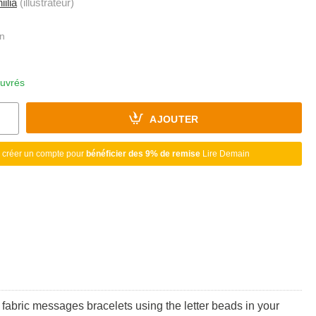
iilia
(illustrateur)
ouvrés
AJOUTER
 créer un compte pour
bénéficier des 9% de remise
Lire Demain
l fabric messages bracelets using the letter beads in your