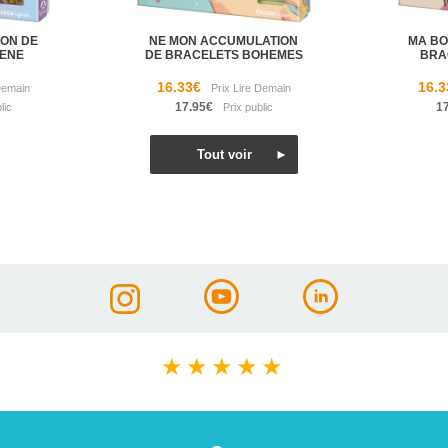
ON DE
NE MON ACCUMULATION
MA BOÎ
RENE
DE BRACELETS BOHEMES
BRA
16.33€
16.3
17.95€
1
★
★
★
★
★