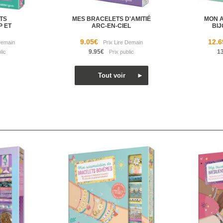
TS
MES BRACELETS D'AMITIÉ
MON 
P ET
ARC-EN-CIEL
BIJ
9.05€
12.6
9.95€
1