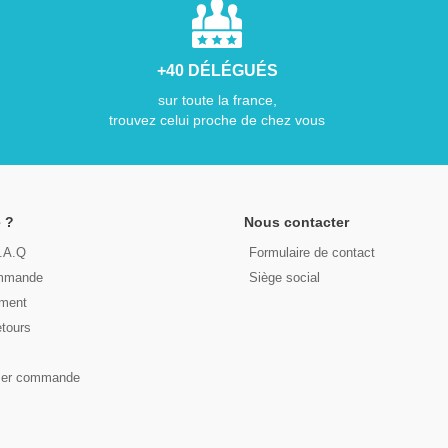
+40 DÉLÉGUÉS
sur toute la france,
trouvez celui proche de chez vous
 ?
Nous contacter
F.A.Q
Formulaire de contact
ommande
Siège social
ement
etours
s
ser commande