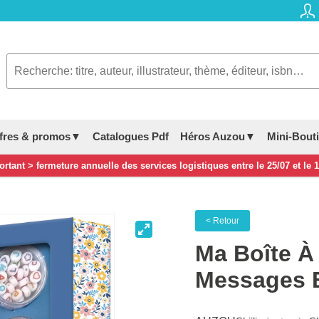
fres & promos▼
Catalogues Pdf
Héros Auzou▼
Mini-Bout
rtant > fermeture annuelle des services logistiques entre le 25/07 et le 
< Retour
Ma Boîte À 
Messages E