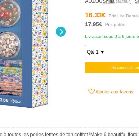
AUZOU
Shiilia
(auteur)
Sh
16.33€
17.95€
Livraison sous 3 à 8 jours 
> Se connecter ou
Ajouter aux favoris
 toutes les perles lettres de ton coffret !Make 6 beautiful flora