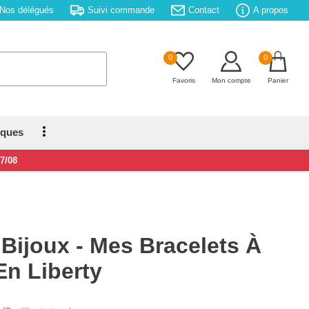
Nos délégués
Suivi commande
Contact
A propos
0
0
Favoris
Mon compte
Panier
iques
17/08
Bijoux - Mes Bracelets À
n Liberty