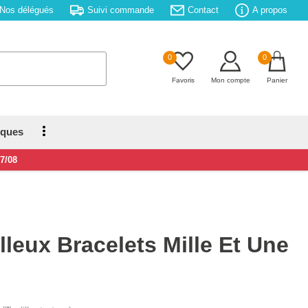
Nos délégués
Suivi commande
Contact
A propos
0
0
Favoris
Mon compte
Panier
iques
17/08
leux Bracelets Mille Et Une