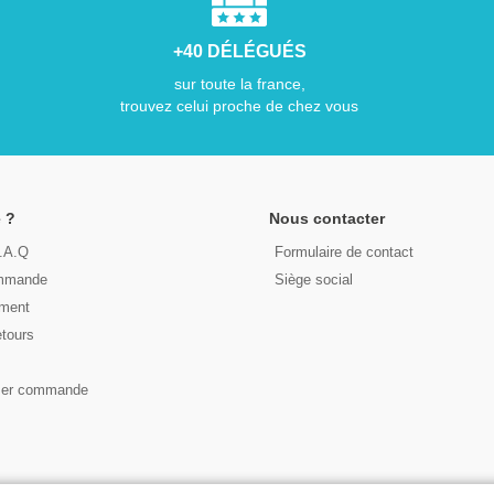
+40 DÉLÉGUÉS
sur toute la france,
trouvez celui proche de chez vous
 ?
Nous contacter
F.A.Q
Formulaire de contact
ommande
Siège social
ement
etours
s
ser commande
© 2026 - LIRE DEMAIN