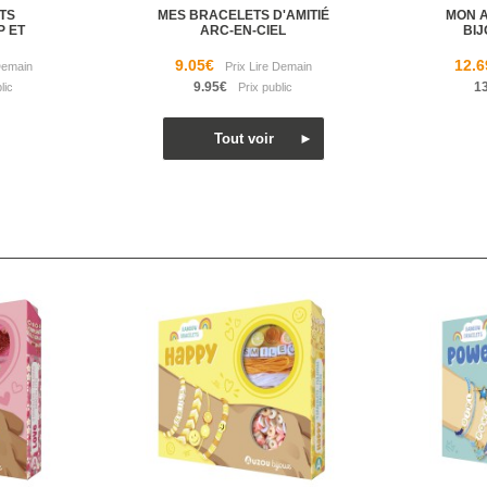
TS
MES BRACELETS D'AMITIÉ
MON 
P ET
ARC-EN-CIEL
BIJ
9.05€
12.6
9.95€
1