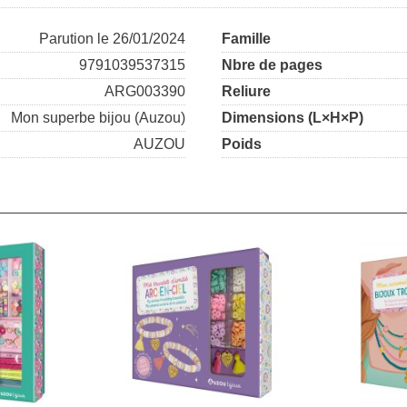
Parution le 26/01/2024
Famille
9791039537315
Nbre de pages
ARG003390
Reliure
Mon superbe bijou (Auzou)
Dimensions (L×H×P)
AUZOU
Poids