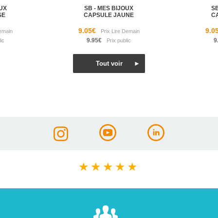
OUX
SB - MES BIJOUX
SB
SE
CAPSULE JAUNE
C
9.05€
9.0
9.95€
9
★
★
★
★
★