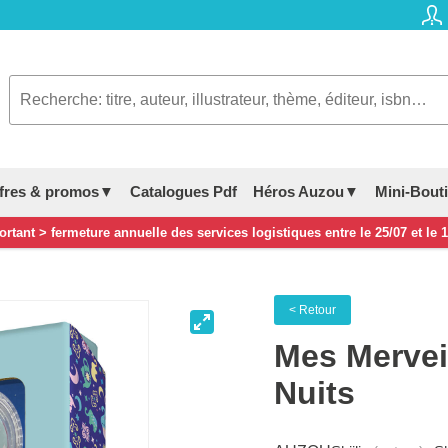
fres & promos▼
Catalogues Pdf
Héros Auzou▼
Mini-Bout
rtant > fermeture annuelle des services logistiques entre le 25/07 et le 
< Retour
Mes Merveil
Nuits