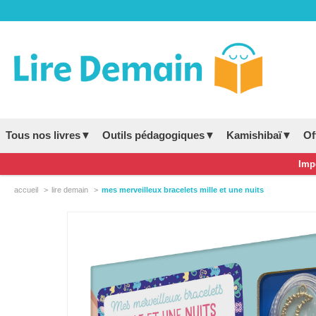
Tous nos livres▼
Outils pédagogiques▼
Kamishibaï▼
Of
Impo
accueil
lire demain
mes merveilleux bracelets mille et une nuits