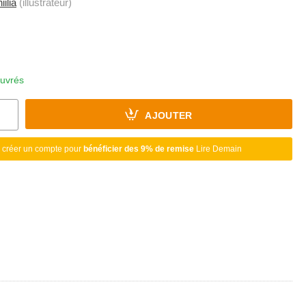
iilia
(illustrateur)
ouvrés
AJOUTER
 créer un compte pour
bénéficier des 9% de remise
Lire Demain