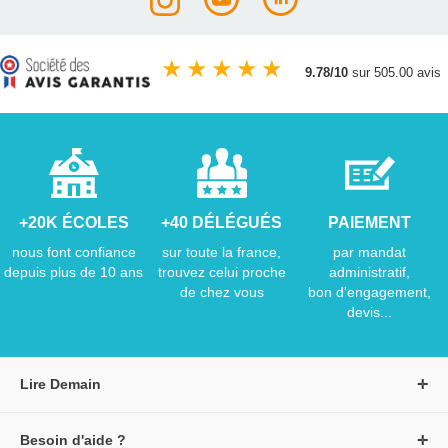
★
★
★
★
★
9.78/10
sur 505.00 avis
+20K ÉCOLES
+40 DÉLÉGUÉS
PAIEMENT
nous font confiance
sur toute la france,
par mandat
depuis plus de 10 ans
trouvez celui proche
administratif,
de chez vous
bon d'engagement,
devis...
Lire Demain
A propos de Lire Demain
Besoin d'aide ?