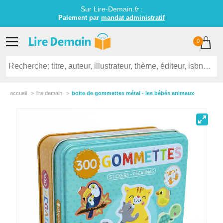
Sur Lire-Demain.
fr
:
Paiement par
mandat administratif
0
accueil
lire demain
boite de gommettes métal - les bébés animaux