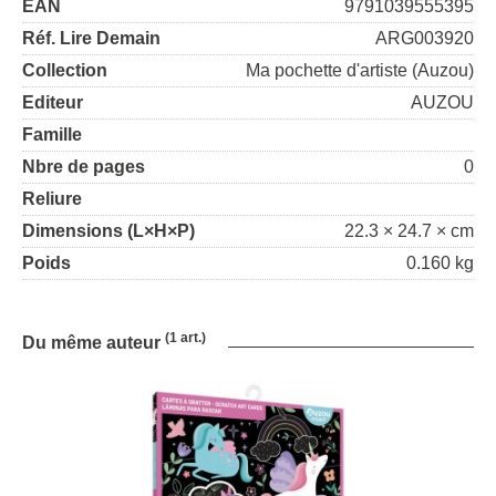
EAN
9791039555395
Réf. Lire Demain
ARG003920
Collection
Ma pochette d'artiste (Auzou)
Editeur
AUZOU
Famille
Nbre de pages
0
Reliure
Dimensions (L×H×P)
22.3 × 24.7 × cm
Poids
0.160 kg
(1 art.)
Du même auteur