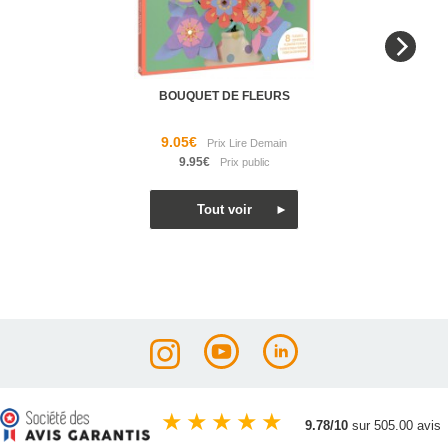
BOUQUET DE FLEURS
9.05€
9.95€
★
★
★
★
★
9.78/10
sur 505.00 avis