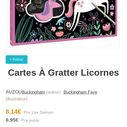
< Retour
Cartes À Gratter Licornes
AUZOU
Buckingham
(auteur)
Buckingham Faye
(illustrateur)
8.14€
8.95€