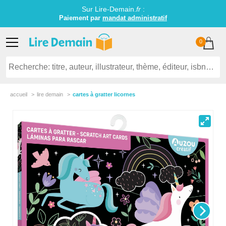
Sur Lire-Demain.
fr
:
Paiement par
mandat administratif
0
accueil
lire demain
cartes à gratter licornes