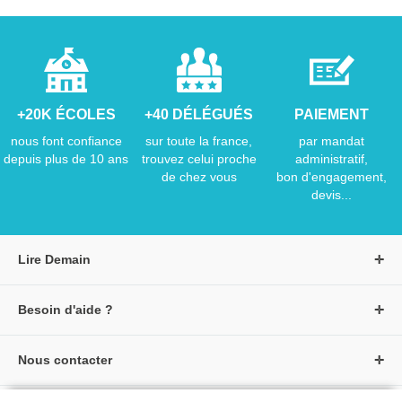
+20K ÉCOLES
+40 DÉLÉGUÉS
PAIEMENT
nous font confiance
sur toute la france,
par mandat
depuis plus de 10 ans
trouvez celui proche
administratif,
de chez vous
bon d'engagement,
devis...
Lire Demain
A propos de Lire Demain
Besoin d'aide ?
Nous rejoindre
Page d'aide / F.A.Q
Groupe Auzou
Nous contacter
Suivre une commande
S'identifier
Créer un compte
Formulaire de contact
Modes de paiement