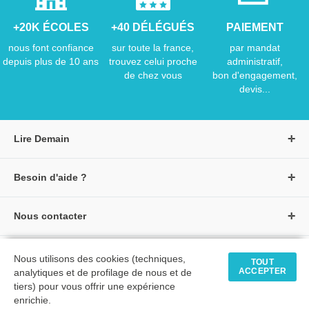
+20K ÉCOLES
+40 DÉLÉGUÉS
PAIEMENT
nous font confiance
sur toute la france,
par mandat
depuis plus de 10 ans
trouvez celui proche
administratif,
de chez vous
bon d'engagement,
devis...
Lire Demain
A propos de Lire Demain
Besoin d'aide ?
Nous rejoindre
Page d'aide / F.A.Q
Groupe Auzou
Nous contacter
Suivre une commande
S'identifier
Créer un compte
Formulaire de contact
Modes de paiement
Tous nos livres
★ Avis clients vérifiés
Nous utilisons des cookies (techniques,
Siège social
TOUT
Livraisons et retours
ACCEPTER
analytiques et de profilage de nous et de
Livres petite enfance
Tarifs négociés
tiers) pour vous offrir une expérience
enrichie.
Livres maternelle
Comment passer commande