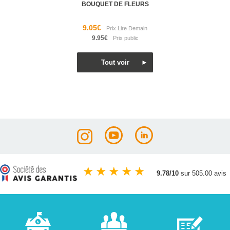
BOUQUET DE FLEURS
9.05€
9.95€
★
★
★
★
★
9.78/10
sur 505.00 avis