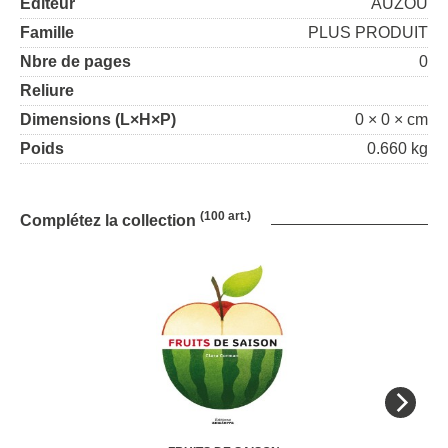
Editeur
AUZOU
Famille
PLUS PRODUIT
Nbre de pages
0
Reliure
Dimensions (L×H×P)
0 × 0 × cm
Poids
0.660 kg
(100 art.)
Complétez la collection