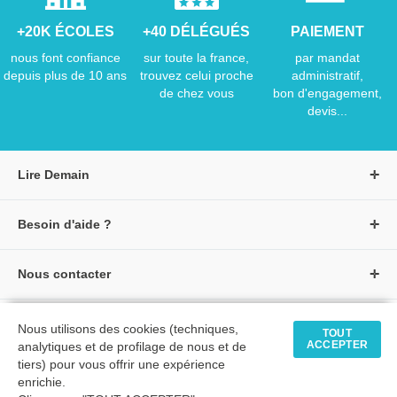
+20K ÉCOLES
+40 DÉLÉGUÉS
PAIEMENT
nous font confiance
sur toute la france,
par mandat
depuis plus de 10 ans
trouvez celui proche
administratif,
de chez vous
bon d'engagement,
devis...
Lire Demain
A propos de Lire Demain
Besoin d'aide ?
Nous rejoindre
Page d'aide / F.A.Q
Groupe Auzou
Nous contacter
Suivre une commande
S'identifier
Créer un compte
Formulaire de contact
Modes de paiement
Tous nos livres
★ Avis clients vérifiés
Nous utilisons des cookies (techniques,
Siège social
TOUT
Livraisons et retours
ACCEPTER
analytiques et de profilage de nous et de
Livres petite enfance
Tarifs négociés
tiers) pour vous offrir une expérience
enrichie.
Livres maternelle
Comment passer commande