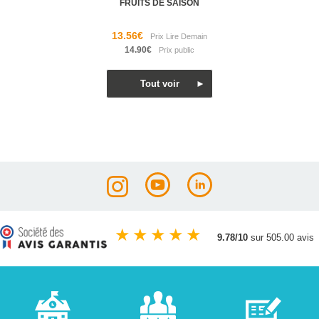
FRUITS DE SAISON
13.56€
14.90€
★
★
★
★
★
9.78/10
sur 505.00 avis