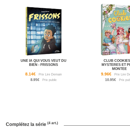
UNE IA QUI VOUS VEUT DU
CLUB COOKIES
BIEN - FRISSONS
MYSTERES ET P
MONTEE
8.14€
9.96€
8.95€
10.95€
(4 art.)
Complétez la série