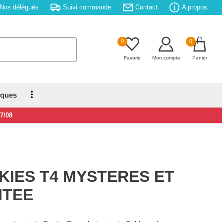
Nos délégués
Suivi commande
Contact
A propos
0
0
Favoris
Mon compte
Panier
iques
17/08
KIES T4 MYSTERES ET
NTEE