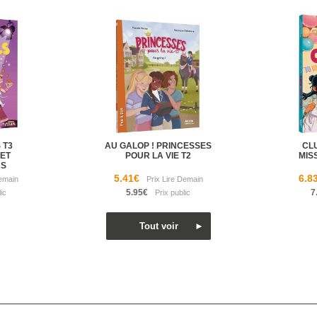
 T3
AU GALOP ! PRINCESSES
CLU
ET
POUR LA VIE T2
MIS
RS
5.41€
6.8
5.95€
7