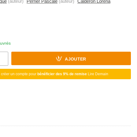
ique
(auteur)
Perrier Pascale
(auteur)
Calderon Lorena
ouvrés
AJOUTER
 créer un compte pour
bénéficier des 9% de remise
Lire Demain