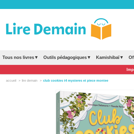
Tous nos livres▼
Outils pédagogiques▼
Kamishibaï▼
Of
Impo
accueil
lire demain
club cookies t4 mysteres et piece montee