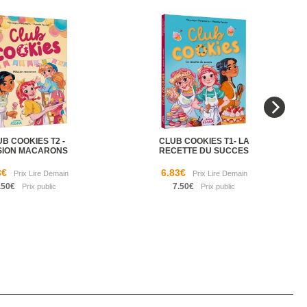
B COOKIES T2 -
CLUB COOKIES T1- LA
SION MACARONS
RECETTE DU SUCCES
3€
6.83€
.50€
7.50€