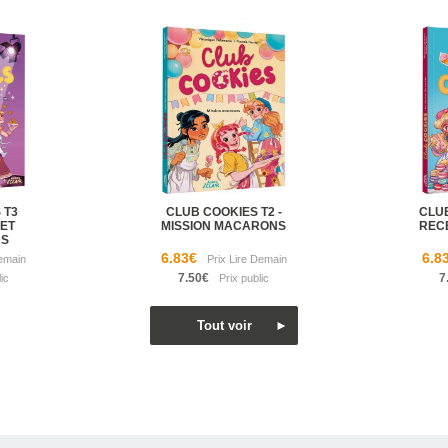
 T3
CLUB COOKIES T2 -
CLUB
ET
MISSION MACARONS
REC
RS
6.83€
6.8
7.50€
7