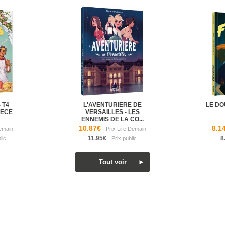
 T4
L'AVENTURIERE DE
LE DO
IECE
VERSAILLES - LES
ENNEMIS DE LA CO...
10.87€
8.1
11.95€
8