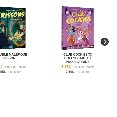
UBLE MALEFIQUE -
CLUB COOKIES T3
FRISSONS
CHEESECAKE ET
PROJECTEURS
4€
6.83€
.95€
7.50€