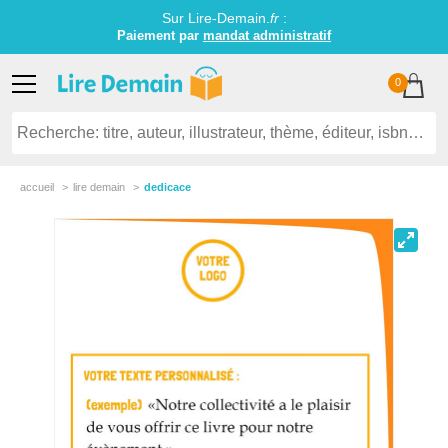
Sur Lire-Demain.
fr
:
Paiement par
mandat administratif
0
accueil
lire demain
dedicace