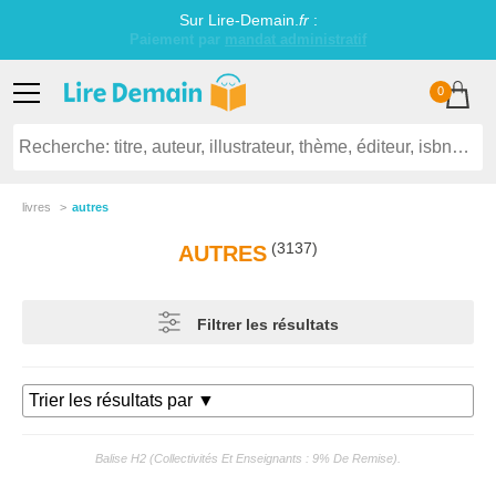
Sur Lire-Demain.
fr
:
Littérature jeunesse établissements scolaires
0
livres
autres
(3137)
AUTRES
Filtrer les résultats
Balise H2 (collectivités Et Enseignants : 9% De Remise).