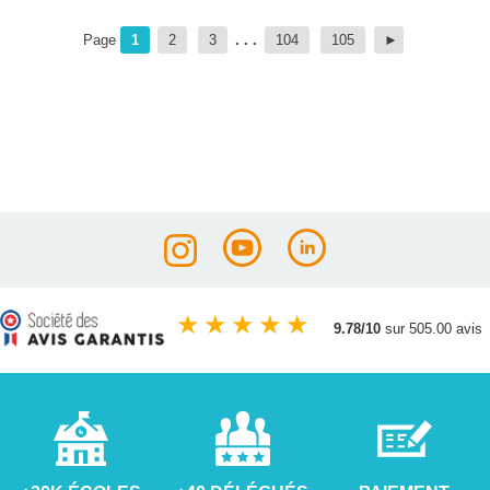
Page
1
2
3
. . .
104
105
★
★
★
★
★
9.78/10
sur 505.00 avis