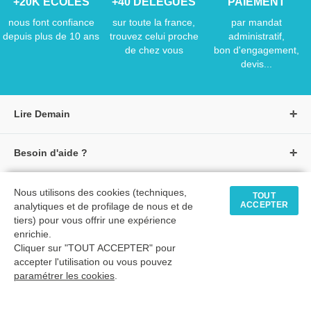
+20K ÉCOLES
+40 DÉLÉGUÉS
PAIEMENT
nous font confiance
sur toute la france,
par mandat
depuis plus de 10 ans
trouvez celui proche
administratif,
de chez vous
bon d'engagement,
devis...
Lire Demain
A propos de Lire Demain
Besoin d'aide ?
Nous rejoindre
Page d'aide / F.A.Q
Groupe Auzou
Nous contacter
Nous utilisons des cookies (techniques,
TOUT
Suivre une commande
S'identifier
ACCEPTER
analytiques et de profilage de nous et de
Créer un compte
Formulaire de contact
Modes de paiement
tiers) pour vous offrir une expérience
Tous nos livres
★ Avis clients vérifiés
enrichie.
Siège social
Livraisons et retours
Cliquer sur "TOUT ACCEPTER" pour
Livres petite enfance
Tarifs négociés
accepter l'utilisation ou vous pouvez
paramétrer les cookies
.
Livres maternelle
Comment passer commande
© 2026 - LIRE DEMAIN
Livres élémentaire
Mon compte
C.G.U
|
C.G.V
|
Plan du site