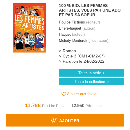
100 % BIO. LES FEMMES
ARTISTES, VUES PAR UNE ADO
ET PAR SA SOEUR
Poulpe Fictions
(éditeur)
Brière-haquet
(auteur)
Haquet
(auteur)
Mélody Denturck
(illustrateur)
Roman
Cycle 3 (CM1-CM2-6°)
Parution le 24/02/2022
Toute la série
Toute la collection
Ajouter aux favoris
11.78€
12.95€
AJOUTER