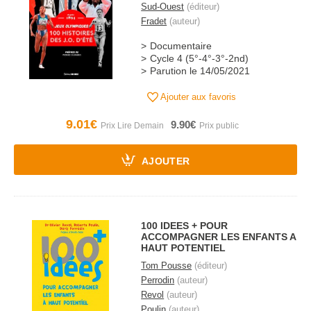
Sud-Ouest
(éditeur)
Fradet
(auteur)
Documentaire
Cycle 4 (5°-4°-3°-2nd)
Parution le 14/05/2021
Ajouter aux favoris
9.01€
9.90€
AJOUTER
100 IDEES + POUR
ACCOMPAGNER LES ENFANTS A
HAUT POTENTIEL
Tom Pousse
(éditeur)
Perrodin
(auteur)
Revol
(auteur)
Poulin
(auteur)