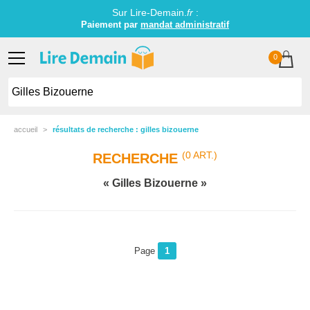
Sur Lire-Demain.
fr
:
Paiement par
mandat administratif
0
accueil
résultats de recherche : gilles bizouerne
(0 ART.)
RECHERCHE
Gilles Bizouerne
Page
1