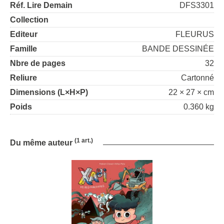
Réf. Lire Demain
DFS3301
Collection
Editeur
FLEURUS
Famille
BANDE DESSINÉE
Nbre de pages
32
Reliure
Cartonné
Dimensions (L×H×P)
22 × 27 × cm
Poids
0.360 kg
(1 art.)
Du même auteur