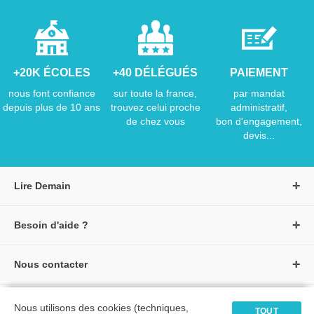
+20K ÉCOLES
+40 DÉLÉGUÉS
PAIEMENT
nous font confiance
sur toute la france,
par mandat
depuis plus de 10 ans
trouvez celui proche
administratif,
de chez vous
bon d'engagement,
devis...
Lire Demain
A propos de Lire Demain
Besoin d'aide ?
Nous rejoindre
Page d'aide / F.A.Q
Groupe Auzou
Nous contacter
Suivre une commande
S'identifier
Créer un compte
Formulaire de contact
Modes de paiement
Tous nos livres
★ Avis clients vérifiés
Nous utilisons des cookies (techniques,
Siège social
TOUT
Livraisons et retours