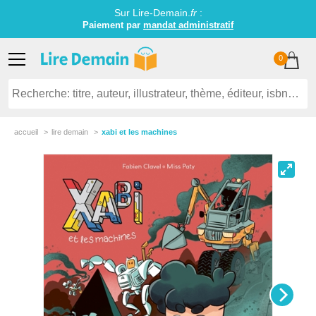
Sur Lire-Demain.
fr
:
Paiement par
mandat administratif
0
accueil
lire demain
xabi et les machines