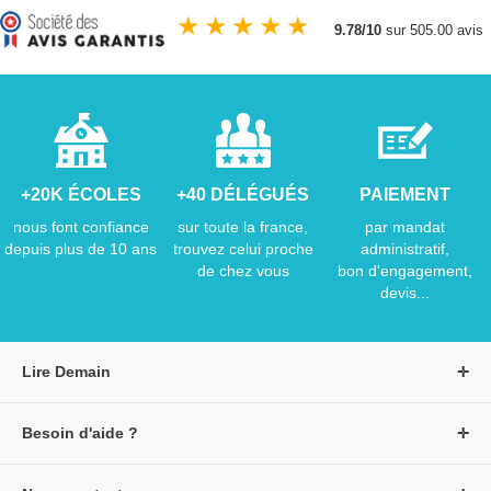
★
★
★
★
★
9.78/10
sur 505.00 avis
+20K ÉCOLES
+40 DÉLÉGUÉS
PAIEMENT
nous font confiance
sur toute la france,
par mandat
depuis plus de 10 ans
trouvez celui proche
administratif,
de chez vous
bon d'engagement,
devis...
Lire Demain
A propos de Lire Demain
Besoin d'aide ?
Nous rejoindre
Page d'aide / F.A.Q
Groupe Auzou