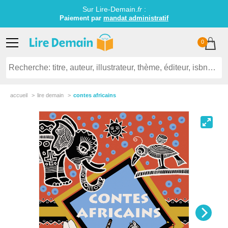
Sur Lire-Demain.
fr
:
Paiement par
mandat administratif
0
accueil
lire demain
contes africains