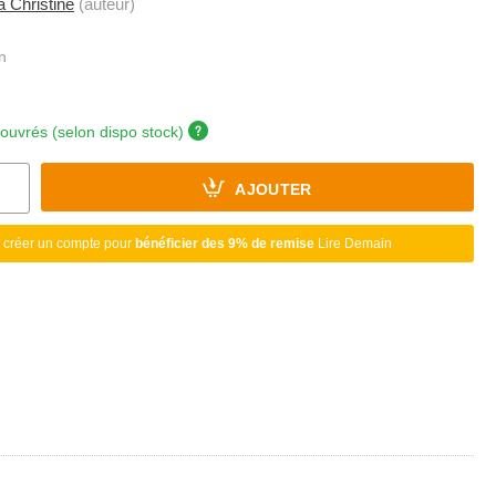
 Christine
(auteur)
 ouvrés (selon dispo stock)
AJOUTER
 créer un compte pour
bénéficier des 9% de remise
Lire Demain