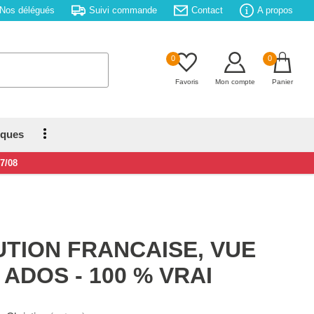
Nos délégués
Suivi commande
Contact
A propos
0
0
Favoris
Mon compte
Panier
iques
17/08
TION FRANCAISE, VUE
 ADOS - 100 % VRAI