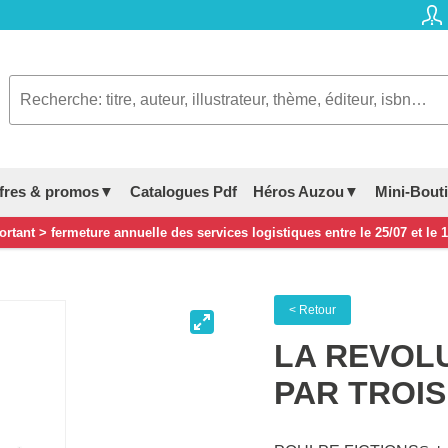
fres & promos▼
Catalogues Pdf
Héros Auzou▼
Mini-Bout
rtant > fermeture annuelle des services logistiques entre le 25/07 et le 
< Retour
LA REVOLU
PAR TROIS