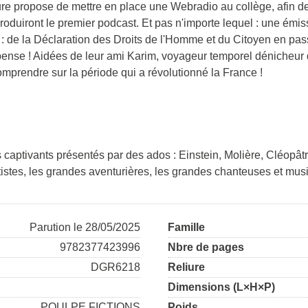
e propose de mettre en place une Webradio au collège, afin de 
produiront le premier podcast. Et pas n'importe lequel : une émis
s : de la Déclaration des Droits de l'Homme et du Citoyen en pas
pense ! Aidées de leur ami Karim, voyageur temporel dénicheur d
mprendre sur la période qui a révolutionné la France !
 captivants présentés par des ados : Einstein, Molière, Cléopât
stes, les grandes aventurières, les grandes chanteuses et music
Parution le 28/05/2025
Famille
9782377423996
Nbre de pages
DGR6218
Reliure
Dimensions (L×H×P)
POULPE FICTIONS
Poids