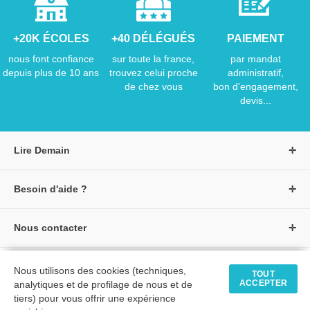
+20K ÉCOLES
+40 DÉLÉGUÉS
PAIEMENT
nous font confiance
sur toute la france,
par mandat
depuis plus de 10 ans
trouvez celui proche
administratif,
de chez vous
bon d'engagement,
devis...
Lire Demain
A propos de Lire Demain
Besoin d'aide ?
Nous rejoindre
Page d'aide / F.A.Q
Groupe Auzou
Nous contacter
Suivre une commande
S'identifier
Créer un compte
Formulaire de contact
Modes de paiement
Tous nos livres
★ Avis clients vérifiés
Nous utilisons des cookies (techniques,
Siège social
TOUT
Livraisons et retours
ACCEPTER
analytiques et de profilage de nous et de
Livres petite enfance
Tarifs négociés
tiers) pour vous offrir une expérience