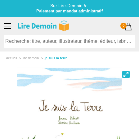
Sur Lire-Demain.
fr
:
Paiement par
mandat administratif
0
accueil
lire demain
je suis la terre