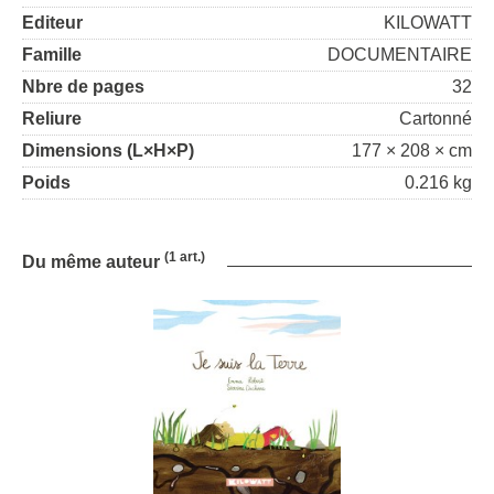
Editeur
KILOWATT
Famille
DOCUMENTAIRE
Nbre de pages
32
Reliure
Cartonné
Dimensions (L×H×P)
177 × 208 × cm
Poids
0.216 kg
(1 art.)
Du même auteur