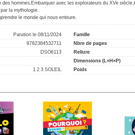
re des hommes.Embarquer avec les explorateurs du XVe siècle.A
 par la mythologie.
mprendre le monde qui nous entoure.
Parution le 08/11/2024
Famille
9782384532711
Nbre de pages
DSO6113
Reliure
Dimensions (L×H×P)
1 2 3 SOLEIL
Poids