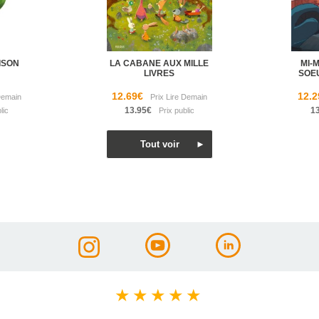
ISON
LA CABANE AUX MILLE
MI-
LIVRES
SOE
12.69€
12.2
13.95€
1
★
★
★
★
★