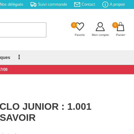
Nos délégués
Suivi commande
Contact
A propos
0
0
Favoris
Mon compte
Panier
iques
17/08
LO JUNIOR : 1.001
 SAVOIR