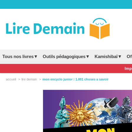
Tous nos livres▼
Outils pédagogiques▼
Kamishibaï▼
Of
Impo
accueil
lire demain
mon encyclo junior : 1.001 choses a savoir