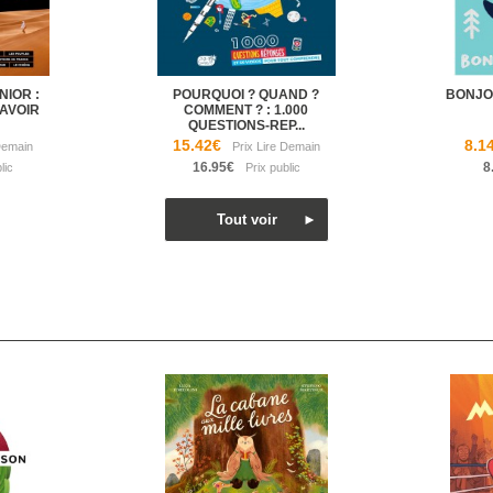
IOR :
POURQUOI ? QUAND ?
BONJO
SAVOIR
COMMENT ? : 1.000
QUESTIONS-REP...
15.42€
8.1
16.95€
8