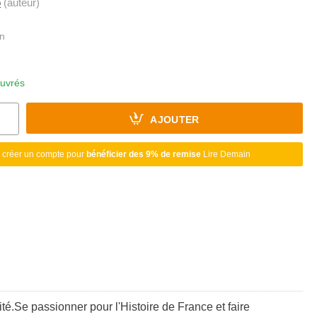
o
(auteur)
ouvrés
AJOUTER
 créer un compte pour
bénéficier des 9% de remise
Lire Demain
té.Se passionner pour l'Histoire de France et faire