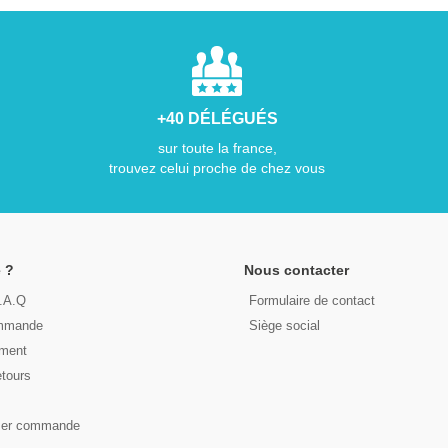
+40 DÉLÉGUÉS
sur toute la france,
trouvez celui proche de chez vous
 ?
Nous contacter
F.A.Q
Formulaire de contact
ommande
Siège social
ement
etours
s
ser commande