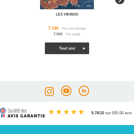
LES VIKINGS
7.19€
7.90€
★
★
★
★
★
9.78/10
sur 505.00 avis