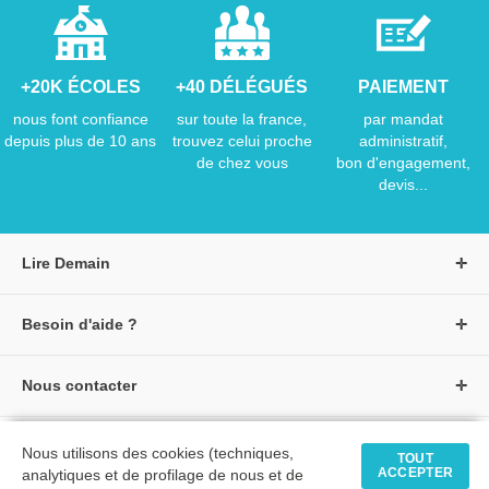
+20K ÉCOLES
+40 DÉLÉGUÉS
PAIEMENT
nous font confiance
sur toute la france,
par mandat
depuis plus de 10 ans
trouvez celui proche
administratif,
de chez vous
bon d'engagement,
devis...
Lire Demain
A propos de Lire Demain
Besoin d'aide ?
Nous rejoindre
Page d'aide / F.A.Q
Groupe Auzou
Nous contacter
Suivre une commande
S'identifier
Créer un compte
Formulaire de contact
Modes de paiement
Tous nos livres
★ Avis clients vérifiés
Nous utilisons des cookies (techniques,
Siège social
TOUT
Livraisons et retours
ACCEPTER
analytiques et de profilage de nous et de
Livres petite enfance