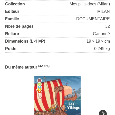
Collection
Mes p'tits docs (Milan)
Editeur
MILAN
Famille
DOCUMENTAIRE
Nbre de pages
32
Reliure
Cartonné
Dimensions (L×H×P)
19 × 19 × cm
Poids
0.245 kg
(42 art.)
Du même auteur