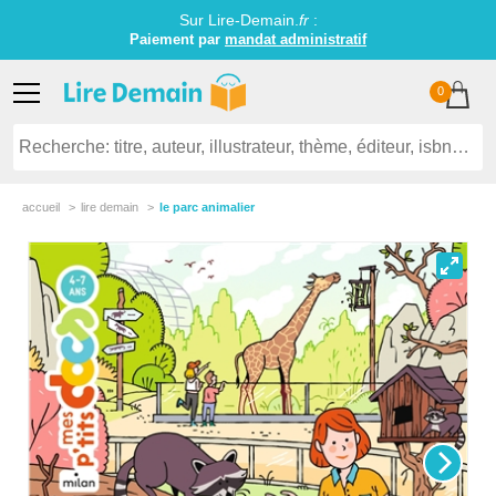
Sur Lire-Demain.
fr
:
Paiement par
mandat administratif
0
accueil
lire demain
le parc animalier