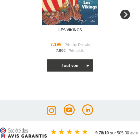
LES VIKINGS
7.19€
7.90€
★
★
★
★
★
9.78/10
sur 505.00 avis