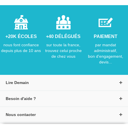
+20K ÉCOLES
+40 DÉLÉGUÉS
PAIEMENT
nous font confiance
sur toute la france,
par mandat
depuis plus de 10 ans
trouvez celui proche
administratif,
de chez vous
bon d'engagement,
devis...
Lire Demain
A propos de Lire Demain
Besoin d'aide ?
Nous rejoindre
Page d'aide / F.A.Q
Groupe Auzou
Nous contacter
Suivre une commande
S'identifier
Créer un compte
Formulaire de contact
Modes de paiement