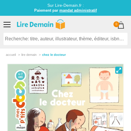
Sur Lire-Demain.
fr
:
Paiement par
mandat administratif
0
accueil
lire demain
chez le docteur