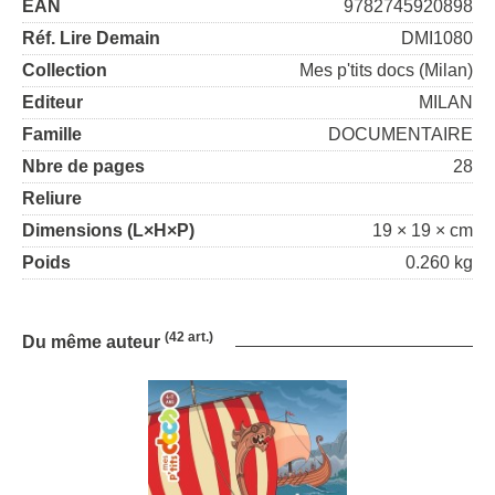
EAN
9782745920898
Réf. Lire Demain
DMI1080
Collection
Mes p'tits docs (Milan)
Editeur
MILAN
Famille
DOCUMENTAIRE
Nbre de pages
28
Reliure
Dimensions (L×H×P)
19 × 19 × cm
Poids
0.260 kg
(42 art.)
Du même auteur