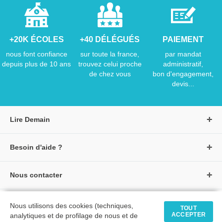
+20K ÉCOLES
+40 DÉLÉGUÉS
PAIEMENT
nous font confiance
sur toute la france,
par mandat
depuis plus de 10 ans
trouvez celui proche
administratif,
de chez vous
bon d'engagement,
devis...
Lire Demain
A propos de Lire Demain
Besoin d'aide ?
Nous rejoindre
Page d'aide / F.A.Q
Groupe Auzou
Nous contacter
Suivre une commande
S'identifier
Créer un compte
Formulaire de contact
Modes de paiement
Tous nos livres
★ Avis clients vérifiés
Nous utilisons des cookies (techniques,
Siège social
TOUT
Livraisons et retours
ACCEPTER
analytiques et de profilage de nous et de
Livres petite enfance