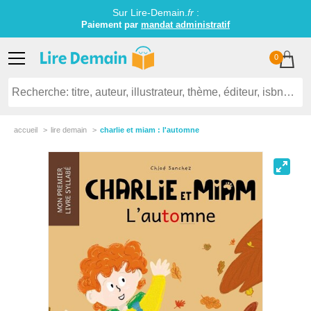
Sur Lire-Demain.
fr
:
Paiement par
mandat administratif
0
accueil
lire demain
charlie et miam : l'automne