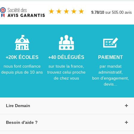
★
★
★
★
★
9.78/10
sur 505.00 avis
+20K ÉCOLES
+40 DÉLÉGUÉS
PAIEMENT
nous font confiance
sur toute la france,
par mandat
depuis plus de 10 ans
trouvez celui proche
administratif,
de chez vous
bon d'engagement,
devis...
Lire Demain
A propos de Lire Demain
Besoin d'aide ?
Nous rejoindre
Page d'aide / F.A.Q