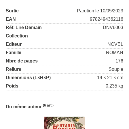
Sortie
Parution le 10/05/2023
EAN
9782494362116
Réf. Lire Demain
DNV6003
Collection
Editeur
NOVEL
Famille
ROMAN
Nbre de pages
176
Reliure
Souple
Dimensions (L×H×P)
14 × 21 × cm
Poids
0.235 kg
(6 art.)
Du même auteur