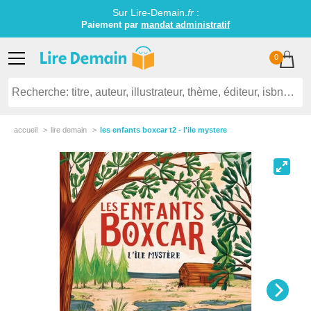
Sur Lire-Demain.
fr
:
Paiement par
mandat administratif
0
accueil
lire demain
les enfants boxcar t2 - l'ile mystere