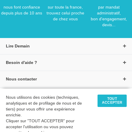
nous font confiance
sur toute la france,
par mandat
depuis plus de 10 ans
trouvez celui proche
administratif,
de chez vous
bon d'engagement,
devis...
Lire Demain
A propos de Lire Demain
Besoin d'aide ?
Nous rejoindre
Page d'aide / F.A.Q
Groupe Auzou
Nous contacter
Suivre une commande
S'identifier
Créer un compte
Formulaire de contact
Modes de paiement
Tous nos livres
★ Avis clients vérifiés
Nous utilisons des cookies (techniques,
Siège social
TOUT
Livraisons et retours
ACCEPTER
analytiques et de profilage de nous et de
Livres petite enfance
Tarifs négociés
tiers) pour vous offrir une expérience
enrichie.
Livres maternelle
Comment passer commande
Cliquer sur "TOUT ACCEPTER" pour
© 2026 - LIRE DEMAIN
Livres élémentaire
Mon compte
accepter l'utilisation ou vous pouvez
C.G.U
|
C.G.V
|
Plan du site