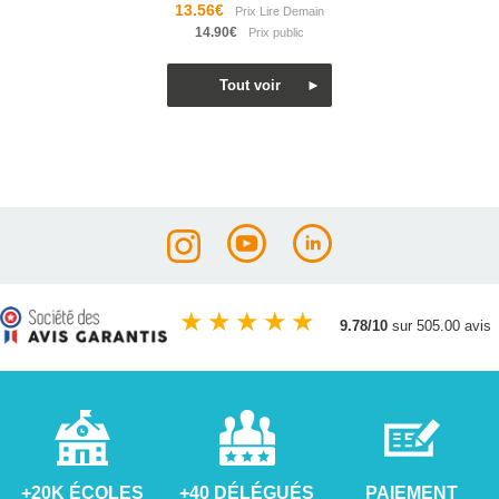
13.56€
14.90€
★
★
★
★
★
9.78/10
sur 505.00 avis
+20K ÉCOLES
+40 DÉLÉGUÉS
PAIEMENT