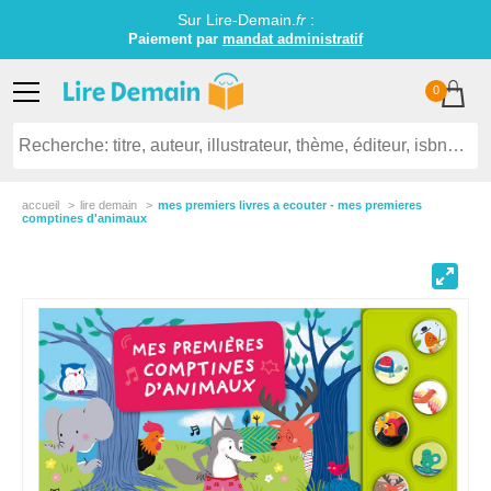
Sur Lire-Demain.
fr
:
Paiement par
mandat administratif
0
accueil
lire demain
mes premiers livres a ecouter - mes premieres
comptines d'animaux