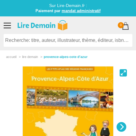
Sur Lire-Demain.
fr
:
Paiement par
mandat administratif
0
accueil
lire demain
provence-alpes-cote d'azur