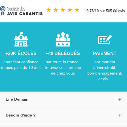
★
★
★
★
★
9.78/10
sur 505.00 avis
+20K ÉCOLES
+40 DÉLÉGUÉS
PAIEMENT
nous font confiance
sur toute la france,
par mandat
depuis plus de 10 ans
trouvez celui proche
administratif,
de chez vous
bon d'engagement,
devis...
Lire Demain
A propos de Lire Demain
Besoin d'aide ?
Nous rejoindre
Page d'aide / F.A.Q
Groupe Auzou