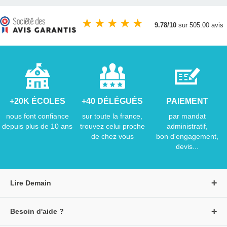
★
★
★
★
★
9.78/10
sur 505.00 avis
+20K ÉCOLES
+40 DÉLÉGUÉS
PAIEMENT
nous font confiance
sur toute la france,
par mandat
depuis plus de 10 ans
trouvez celui proche
administratif,
de chez vous
bon d'engagement,
devis...
Lire Demain
A propos de Lire Demain
Besoin d'aide ?
Nous rejoindre