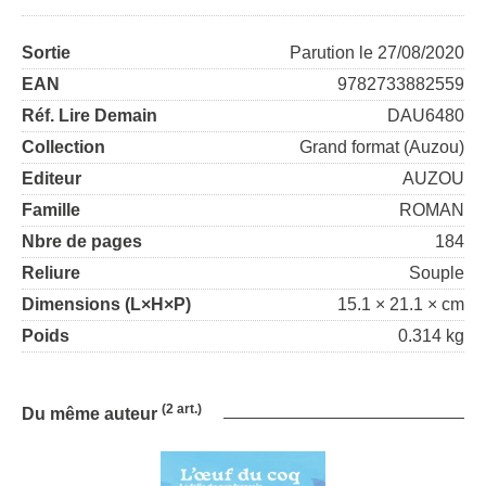
Sortie
Parution le 27/08/2020
EAN
9782733882559
Réf. Lire Demain
DAU6480
Collection
Grand format (Auzou)
Editeur
AUZOU
Famille
ROMAN
Nbre de pages
184
Reliure
Souple
Dimensions (L×H×P)
15.1 × 21.1 × cm
Poids
0.314 kg
(2 art.)
Du même auteur