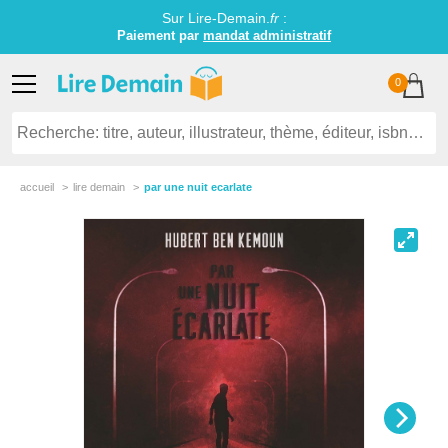
Sur Lire-Demain.
fr
:
Paiement par
mandat administratif
0
accueil
lire demain
par une nuit ecarlate