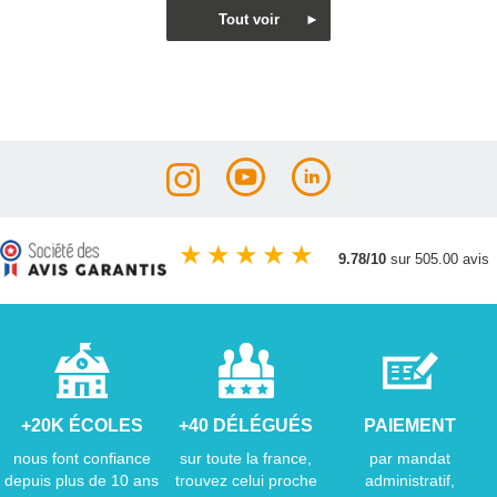
★
★
★
★
★
9.78/10
sur 505.00 avis
+20K ÉCOLES
+40 DÉLÉGUÉS
PAIEMENT
nous font confiance
sur toute la france,
par mandat
depuis plus de 10 ans
trouvez celui proche
administratif,