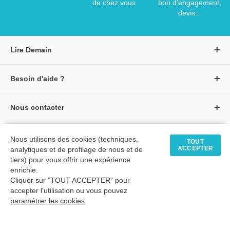
de chez vous
bon d'engagement,
devis...
Lire Demain
A propos de Lire Demain
Besoin d'aide ?
Nous rejoindre
Page d'aide / F.A.Q
Groupe Auzou
Nous contacter
Suivre une commande
S'identifier
Créer un compte
Formulaire de contact
Modes de paiement
Tous nos livres
★ Avis clients vérifiés
Nous utilisons des cookies (techniques,
Siège social
TOUT
Livraisons et retours
ACCEPTER
analytiques et de profilage de nous et de
Livres petite enfance
Tarifs négociés
tiers) pour vous offrir une expérience
enrichie.
Livres maternelle
Comment passer commande
Cliquer sur "TOUT ACCEPTER" pour
© 2026 - LIRE DEMAIN
Livres élémentaire
Mon compte
accepter l'utilisation ou vous pouvez
C.G.U
|
C.G.V
|
Plan du site
paramétrer les cookies
Livres collège
.
Livres lycée
TimeToExec : 0.5 s.