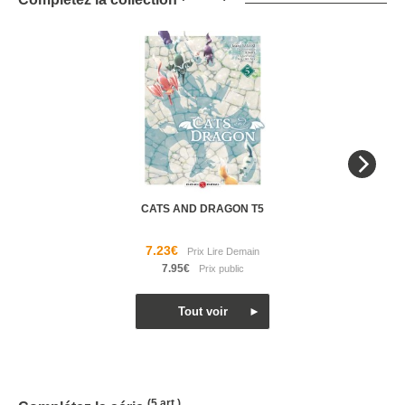
CATS AND DRAGON T5
7.23€
7.95€
(5 art.)