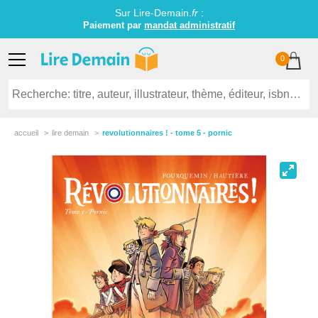
Sur Lire-Demain.
fr
:
Paiement par
mandat administratif
0
accueil
lire demain
revolutionnaires ! - tome 5 - pornic