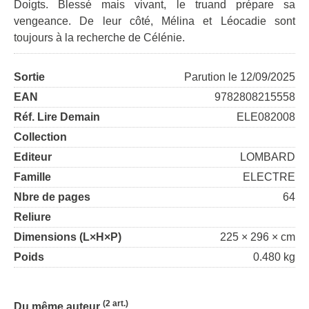
Doigts. Blessé mais vivant, le truand prépare sa
vengeance. De leur côté, Mélina et Léocadie sont
toujours à la recherche de Célénie.
Sortie
Parution le 12/09/2025
EAN
9782808215558
Réf. Lire Demain
ELE082008
Collection
Editeur
LOMBARD
Famille
ELECTRE
Nbre de pages
64
Reliure
Dimensions (L×H×P)
225 × 296 × cm
Poids
0.480 kg
(2 art.)
Du même auteur