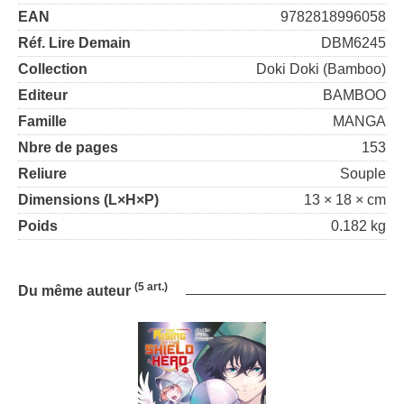
EAN
9782818996058
Réf. Lire Demain
DBM6245
Collection
Doki Doki (Bamboo)
Editeur
BAMBOO
Famille
MANGA
Nbre de pages
153
Reliure
Souple
Dimensions (L×H×P)
13 × 18 × cm
Poids
0.182 kg
(5 art.)
Du même auteur