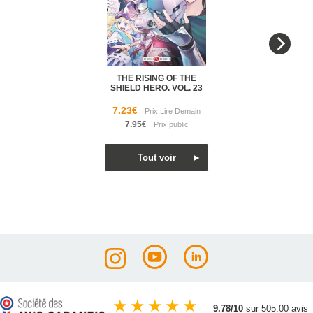
THE RISING OF THE
SHIELD HERO. VOL. 23
7.23€
7.95€
★
★
★
★
★
9.78/10
sur 505.00 avis