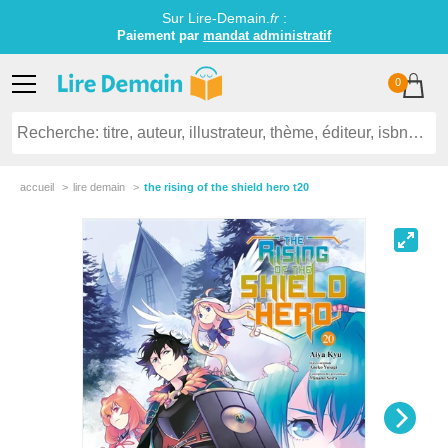
Sur Lire-Demain.
fr
:
Paiement par
mandat administratif
0
accueil
lire demain
the rising of the shield hero t20