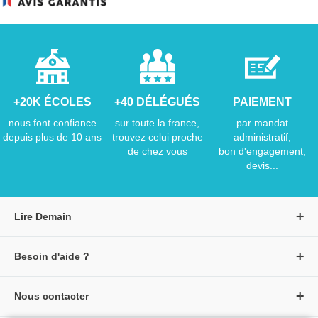
+20K ÉCOLES
+40 DÉLÉGUÉS
PAIEMENT
nous font confiance
sur toute la france,
par mandat
depuis plus de 10 ans
trouvez celui proche
administratif,
de chez vous
bon d'engagement,
devis...
Lire Demain
A propos de Lire Demain
Besoin d'aide ?
Nous rejoindre
Page d'aide / F.A.Q
Groupe Auzou
Nous contacter
Suivre une commande
S'identifier
Créer un compte