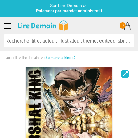
Sur Lire-Demain.
fr
:
Paiement par
mandat administratif
0
accueil
lire demain
the marshal king t2