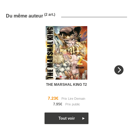
(2 art.)
Du même auteur
THE MARSHAL KING T2
7.23€
7.95€