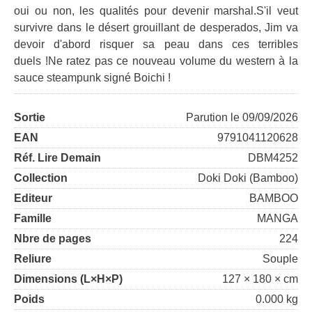
oui ou non, les qualités pour devenir marshal.S'il veut
survivre dans le désert grouillant de desperados, Jim va
devoir d'abord risquer sa peau dans ces terribles
duels !Ne ratez pas ce nouveau volume du western à la
sauce steampunk signé Boichi !
Sortie
Parution le 09/09/2026
EAN
9791041120628
Réf. Lire Demain
DBM4252
Collection
Doki Doki (Bamboo)
Editeur
BAMBOO
Famille
MANGA
Nbre de pages
224
Reliure
Souple
Dimensions (L×H×P)
127 × 180 × cm
Poids
0.000 kg