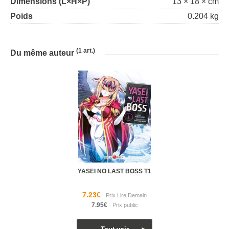
Dimensions (L×H×P)
13 × 18 × cm
Poids
0.204 kg
(1 art.)
Du même auteur
YASEI NO LAST BOSS T1
7.23€
7.95€