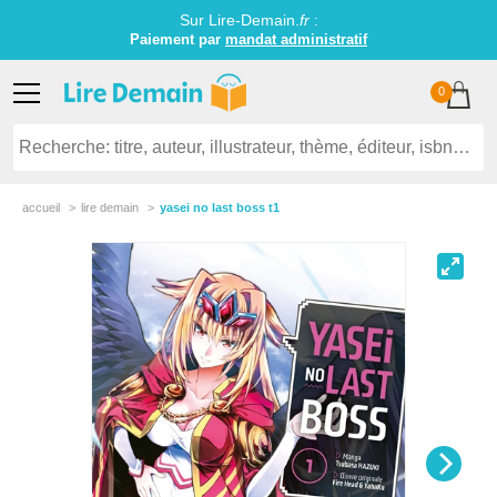
Sur Lire-Demain.
fr
:
Paiement par
mandat administratif
0
accueil
lire demain
yasei no last boss t1