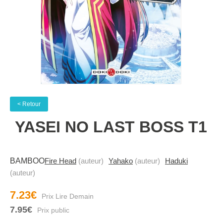
< Retour
YASEI NO LAST BOSS T1
BAMBOO
Fire Head
(auteur)
Yahako
(auteur)
Haduki
(auteur)
7.23€
7.95€