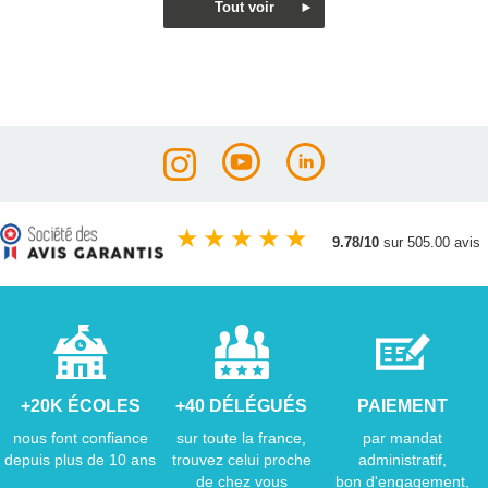
★
★
★
★
★
9.78/10
sur 505.00 avis
+20K ÉCOLES
+40 DÉLÉGUÉS
PAIEMENT
nous font confiance
sur toute la france,
par mandat
depuis plus de 10 ans
trouvez celui proche
administratif,
de chez vous
bon d'engagement,