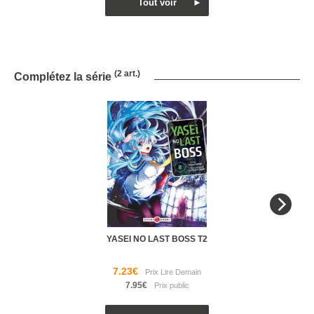
(2 art.)
Complétez la série
YASEI NO LAST BOSS T2
7.23€
7.95€