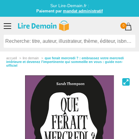
Sur Lire-Demain.
fr
:
Paiement par
mandat administratif
0
accueil
lire demain
que ferait mercredi ? : embrassez votre mercredi
intérieure et devenez l'impertinente qui sommeille en vous : guide non-
officiel