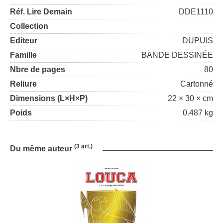
Réf. Lire Demain
DDE1110
Collection
Editeur
DUPUIS
Famille
BANDE DESSINÉE
Nbre de pages
80
Reliure
Cartonné
Dimensions (L×H×P)
22 × 30 × cm
Poids
0.487 kg
(3 art.)
Du même auteur