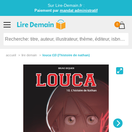
Sur Lire-Demain.
fr
:
Paiement par
mandat administratif
0
accueil
lire demain
louca t10 (l'histoire de nathan)