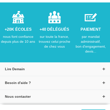
+20K ÉCOLES
+40 DÉLÉGUÉS
PAIEMENT
nous font confiance
sur toute la france,
par mandat
depuis plus de 10 ans
trouvez celui proche
administratif,
de chez vous
bon d'engagement,
devis...
Lire Demain
A propos de Lire Demain
Besoin d'aide ?
Nous rejoindre
Page d'aide / F.A.Q
Groupe Auzou
Nous contacter
Suivre une commande
S'identifier
Créer un compte
Formulaire de contact
Modes de paiement