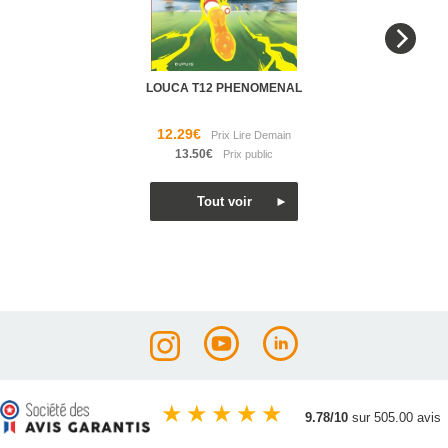
LOUCA T12 PHENOMENAL
12.29€
13.50€
★
★
★
★
★
9.78/10
sur 505.00 avis