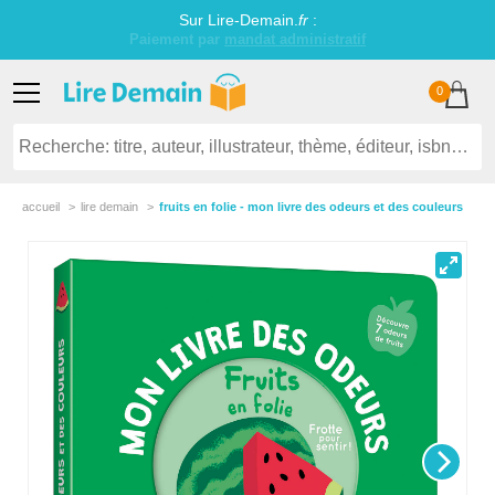
Sur Lire-Demain.
fr
:
0
accueil
lire demain
fruits en folie - mon livre des odeurs et des couleurs