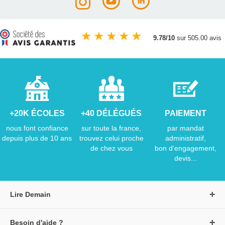
★
★
★
★
★
9.78/10
sur 505.00 avis
+20K ÉCOLES
+40 DÉLÉGUÉS
PAIEMENT
nous font confiance
sur toute la france,
par mandat
depuis plus de 10 ans
trouvez celui proche
administratif,
de chez vous
bon d'engagement,
devis...
Lire Demain
A propos de Lire Demain
Besoin d'aide ?