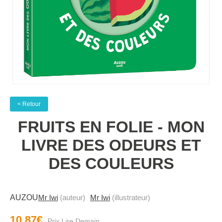
< Retour
FRUITS EN FOLIE - MON
LIVRE DES ODEURS ET
DES COULEURS
AUZOU
Mr Iwi
(auteur)
Mr Iwi
(illustrateur)
10.87€