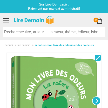
Sur Lire-Demain.
fr
:
Paiement par
mandat administratif
0
accueil
lire demain
la nature-mon livre des odeurs et des couleurs