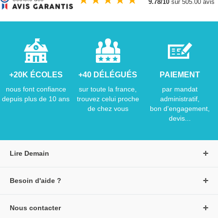
9.78/10
sur 505.00 avis
+20K ÉCOLES
+40 DÉLÉGUÉS
PAIEMENT
nous font confiance
sur toute la france,
par mandat
depuis plus de 10 ans
trouvez celui proche
administratif,
de chez vous
bon d'engagement,
devis...
Lire Demain
A propos de Lire Demain
Besoin d'aide ?
Nous rejoindre
Page d'aide / F.A.Q
Groupe Auzou
Nous contacter
Suivre une commande
S'identifier