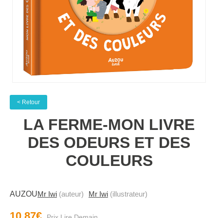
< Retour
LA FERME-MON LIVRE
DES ODEURS ET DES
COULEURS
AUZOU
Mr Iwi
(auteur)
Mr Iwi
(illustrateur)
10.87€