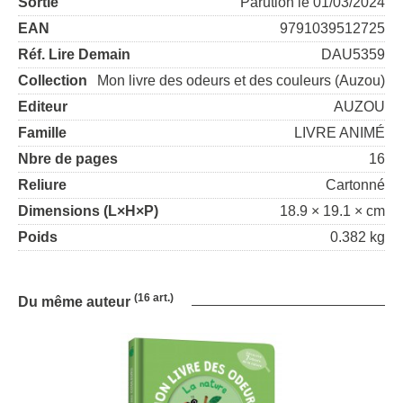
Sortie
Parution le 01/03/2024
EAN
9791039512725
Réf. Lire Demain
DAU5359
Collection
Mon livre des odeurs et des couleurs (Auzou)
Editeur
AUZOU
Famille
LIVRE ANIMÉ
Nbre de pages
16
Reliure
Cartonné
Dimensions (L×H×P)
18.9 × 19.1 × cm
Poids
0.382 kg
(16 art.)
Du même auteur