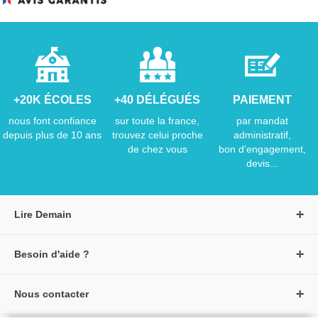
+20K ÉCOLES
+40 DÉLÉGUÉS
PAIEMENT
nous font confiance
sur toute la france,
par mandat
depuis plus de 10 ans
trouvez celui proche
administratif,
de chez vous
bon d'engagement,
devis...
Lire Demain
A propos de Lire Demain
Besoin d'aide ?
Nous rejoindre
Page d'aide / F.A.Q
Groupe Auzou
Nous contacter
Suivre une commande
S'identifier
Créer un compte