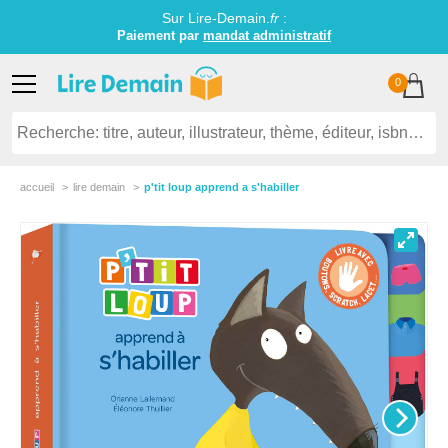
Sur Lire-Demain.
fr
:
Paiement par
mandat administratif
0
accueil
lire demain
p'tit loup apprend a s'habiller