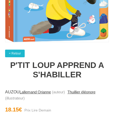
< Retour
P'TIT LOUP APPREND A
S'HABILLER
AUZOU
Lallemand Orianne
(auteur)
Thuillier éléonore
(illustrateur)
18.15€