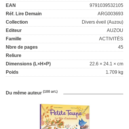
EAN
9791039532105
Réf. Lire Demain
ARG003693
Collection
Divers éveil (Auzou)
Editeur
AUZOU
Famille
ACTIVITÉS
Nbre de pages
45
Reliure
Dimensions (L×H×P)
22.6 × 24.1 × cm
Poids
1.709 kg
(100 art.)
Du même auteur