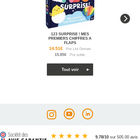
123 SURPRISE ! MES
PREMIERS CHIFFRES A
FLAPS
14.51€
15.95€
★
★
★
★
★
9.78/10
sur 505.00 avis