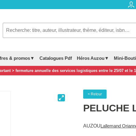
fres & promos▼
Catalogues Pdf
Héros Auzou▼
Mini-Bout
rtant > fermeture annuelle des services logistiques entre le 25/07 et le 
< Retour
PELUCHE 
AUZOU
Lallemand Oriann