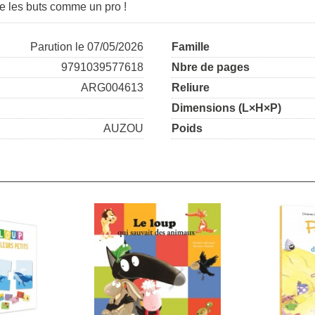
ne les buts comme un pro !
Parution le 07/05/2026
Famille
9791039577618
Nbre de pages
ARG004613
Reliure
Dimensions (L×H×P)
AUZOU
Poids