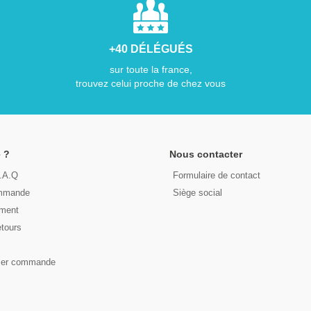
+40 DÉLÉGUÉS
sur toute la france,
trouvez celui proche de chez vous
 ?
Nous contacter
F.A.Q
Formulaire de contact
ommande
Siège social
ement
etours
s
ser commande