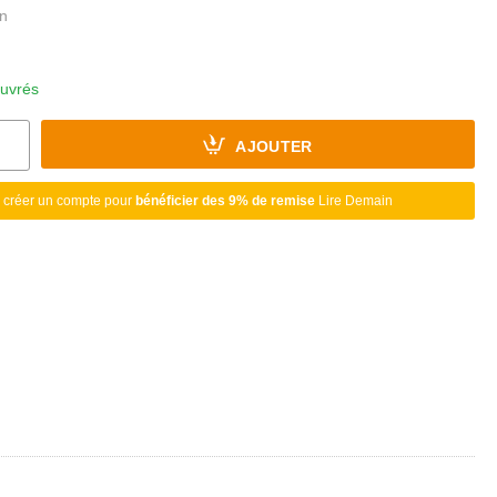
ouvrés
AJOUTER
 créer un compte pour
bénéficier des 9% de remise
Lire Demain