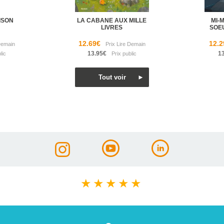
ISON
LA CABANE AUX MILLE
MI-
LIVRES
SOE
12.69€
12.2
13.95€
1
★
★
★
★
★