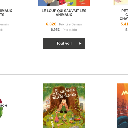
ANIMAUX
LE LOUP QUI SAUVAIT LES
PET
ITS
ANIMAUX
C
CHA
6.32€
5.4
6.95€
5