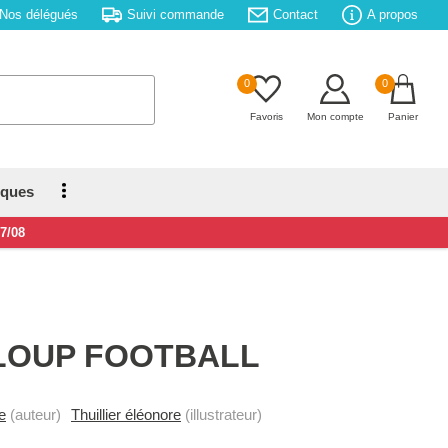
Nos délégués
Suivi commande
Contact
A propos
0
0
Favoris
Mon compte
Panier
iques
17/08
LOUP FOOTBALL
e
(auteur)
Thuillier éléonore
(illustrateur)