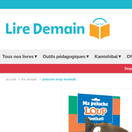
Tous nos livres▼
Outils pédagogiques▼
Kamishibaï▼
Of
Impo
accueil
lire demain
peluche loup football