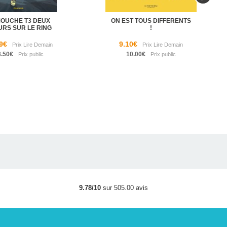
MOUCHE T3 DEUX
ON EST TOUS DIFFERENTS
URS SUR LE RING
!
9€
9.10€
3.50€
10.00€
9.78/10
sur 505.00 avis