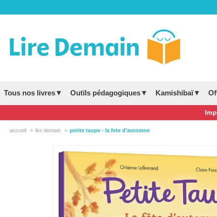
Tous nos livres▼
Outils pédagogiques▼
Kamishibaï▼
Of
Impo
accueil
lire demain
petite taupe - la fete d'automne