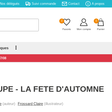
Nos délégués
Suivi commande
Contact
A propos
0
0
Favoris
Mon compte
Panier
iques
17/08
UPE - LA FETE D'AUTOMNE
e
(auteur)
Frossard Claire
(illustrateur)