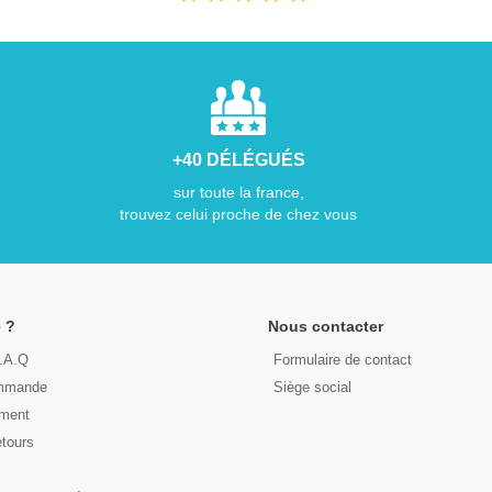
+40 DÉLÉGUÉS
sur toute la france,
trouvez celui proche de chez vous
 ?
Nous contacter
F.A.Q
Formulaire de contact
ommande
Siège social
ement
etours
s