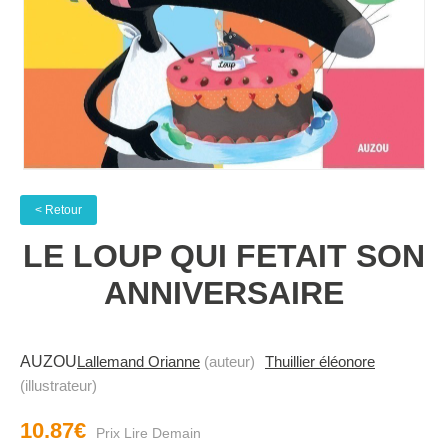
< Retour
LE LOUP QUI FETAIT SON
ANNIVERSAIRE
AUZOU
Lallemand Orianne
(auteur)
Thuillier éléonore
(illustrateur)
10.87€