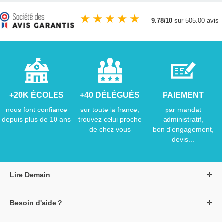
★
★
★
★
★
9.78/10
sur 505.00 avis
+20K ÉCOLES
+40 DÉLÉGUÉS
PAIEMENT
nous font confiance
sur toute la france,
par mandat
depuis plus de 10 ans
trouvez celui proche
administratif,
de chez vous
bon d'engagement,
devis...
Lire Demain
A propos de Lire Demain
Besoin d'aide ?
Nous rejoindre
Page d'aide / F.A.Q