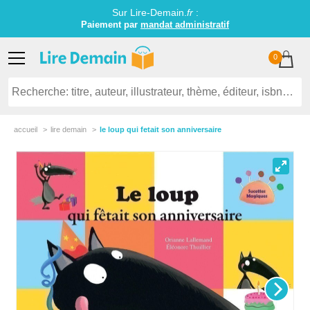
Sur Lire-Demain.
fr
:
Paiement par
mandat administratif
0
accueil
lire demain
le loup qui fetait son anniversaire