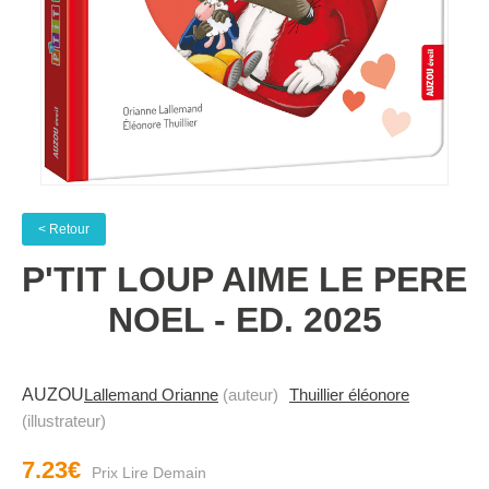
< Retour
P'TIT LOUP AIME LE PERE
NOEL - ED. 2025
AUZOU
Lallemand Orianne
(auteur)
Thuillier éléonore
(illustrateur)
7.23€