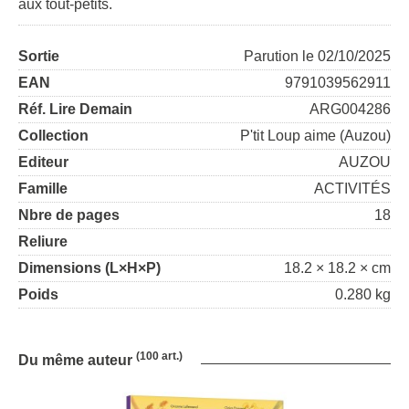
aux tout-petits.
Sortie
Parution le 02/10/2025
EAN
9791039562911
Réf. Lire Demain
ARG004286
Collection
P'tit Loup aime (Auzou)
Editeur
AUZOU
Famille
ACTIVITÉS
Nbre de pages
18
Reliure
Dimensions (L×H×P)
18.2 × 18.2 × cm
Poids
0.280 kg
(100 art.)
Du même auteur