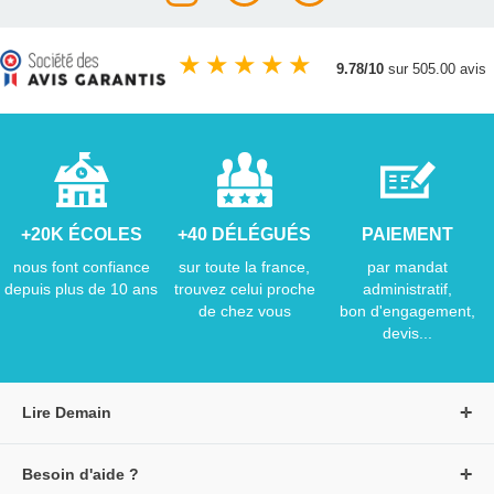
★
★
★
★
★
9.78/10
sur 505.00 avis
+20K ÉCOLES
+40 DÉLÉGUÉS
PAIEMENT
nous font confiance
sur toute la france,
par mandat
depuis plus de 10 ans
trouvez celui proche
administratif,
de chez vous
bon d'engagement,
devis...
Lire Demain
A propos de Lire Demain
Besoin d'aide ?
Nous rejoindre