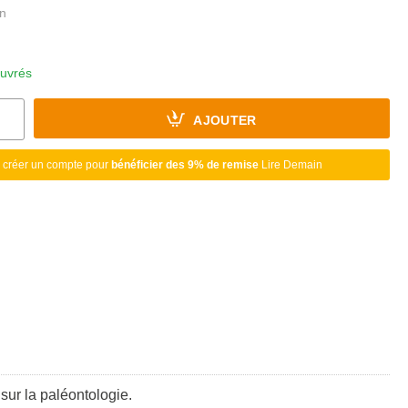
ouvrés
AJOUTER
 créer un compte pour
bénéficier des 9% de remise
Lire Demain
 sur la paléontologie.