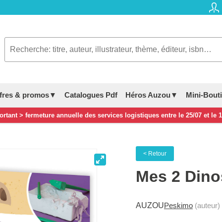
fres & promos▼
Catalogues Pdf
Héros Auzou▼
Mini-Bout
rtant > fermeture annuelle des services logistiques entre le 25/07 et le 
< Retour
Mes 2 Dino
AUZOU
Peskimo
(auteur)