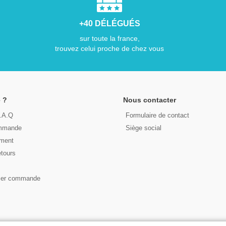
+40 DÉLÉGUÉS
sur toute la france,
trouvez celui proche de chez vous
 ?
Nous contacter
F.A.Q
Formulaire de contact
ommande
Siège social
ement
etours
s
ser commande
© 2026 - LIRE DEMAIN