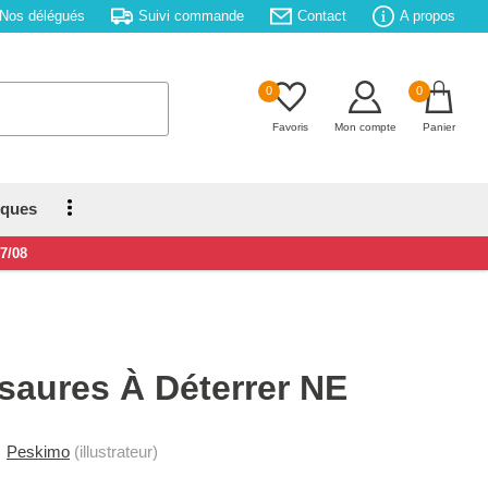
Nos délégués
Suivi commande
Contact
A propos
0
0
Favoris
Mon compte
Panier
iques
17/08
saures À Déterrer NE
Peskimo
(illustrateur)