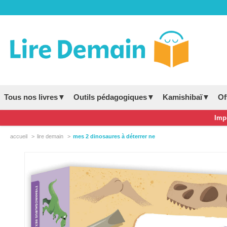
Tous nos livres▼
Outils pédagogiques▼
Kamishibaï▼
Of
Impo
accueil
lire demain
mes 2 dinosaures à déterrer ne