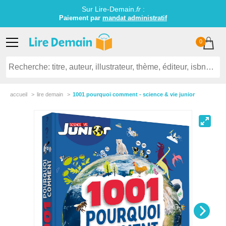
Sur Lire-Demain.
fr
:
Paiement par
mandat administratif
0
accueil
lire demain
1001 pourquoi comment - science & vie junior