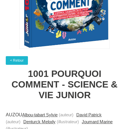
< Retour
1001 POURQUOI
COMMENT - SCIENCE &
VIE JUNIOR
AUZOU
Albou-tabart Sylvie
(auteur)
David Patrick
(auteur)
Denturck Melody
(illustrateur)
Joumard Marine
(illustrateur)