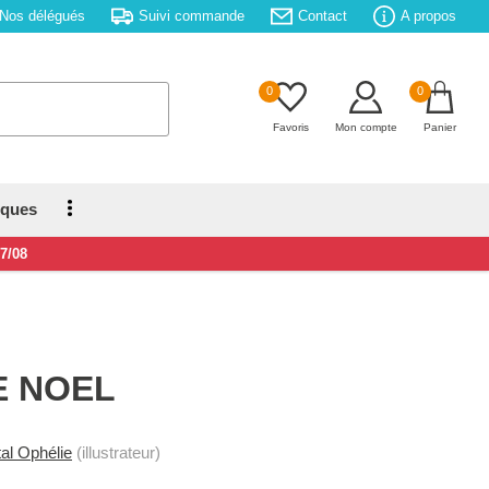
Nos délégués
Suivi commande
Contact
A propos
0
0
Favoris
Mon compte
Panier
iques
17/08
E NOEL
al Ophélie
(illustrateur)