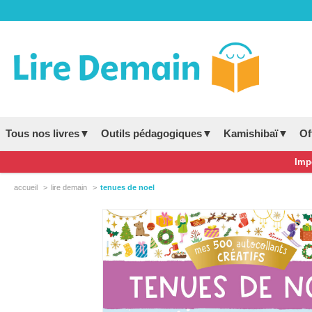
Tous nos livres▼
Outils pédagogiques▼
Kamishibaï▼
Of
Impo
accueil
lire demain
tenues de noel