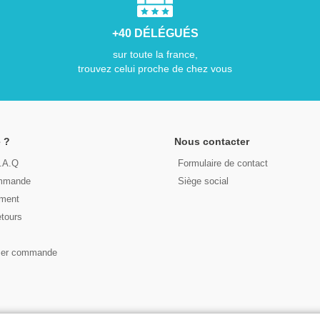
+40 DÉLÉGUÉS
sur toute la france,
trouvez celui proche de chez vous
 ?
Nous contacter
F.A.Q
Formulaire de contact
ommande
Siège social
ement
etours
s
ser commande
© 2026 - LIRE DEMAIN