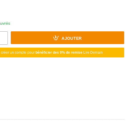
ouvrés
AJOUTER
 créer un compte pour
bénéficier des 9% de remise
Lire Demain