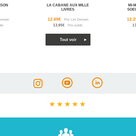
ISON
LA CABANE AUX MILLE
MI-
LIVRES
SOE
12.69€
12.2
13.95€
1
★
★
★
★
★