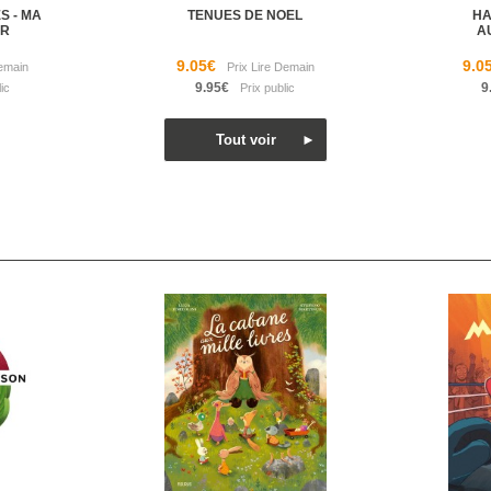
S - MA
TENUES DE NOEL
HA
AR
A
9.05€
9.0
9.95€
9