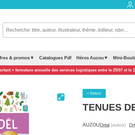
fres & promos▼
Catalogues Pdf
Héros Auzou▼
Mini-Bout
rtant > fermeture annuelle des services logistiques entre le 25/07 et le 
< Retour
TENUES D
AUZOU
Ortal
(auteur)
Ort