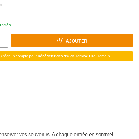
ouvrés
AJOUTER
 créer un compte pour
bénéficier des 9% de remise
Lire Demain
 conserver vos souvenirs. A chaque entrée en sommeil