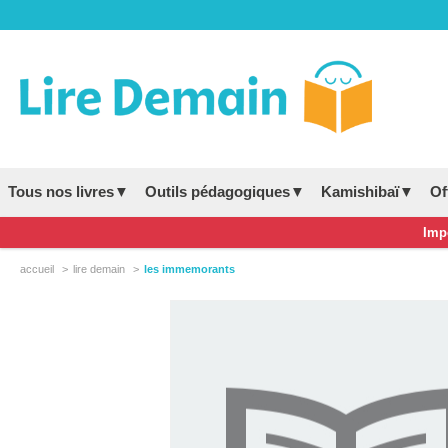
Tous nos livres▼
Outils pédagogiques▼
Kamishibaï▼
Of
Impo
accueil
lire demain
les immemorants