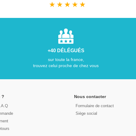
★
★
★
★
★
+40 DÉLÉGUÉS
sur toute la france,
trouvez celui proche de chez vous
 ?
Nous contacter
F.A.Q
Formulaire de contact
ommande
Siège social
ement
etours