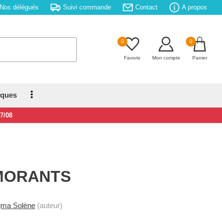
Nos délégués
Suivi commande
Contact
A propos
0
0
Favoris
Mon compte
Panier
iques
17/08
MORANTS
ma Solène
(auteur)