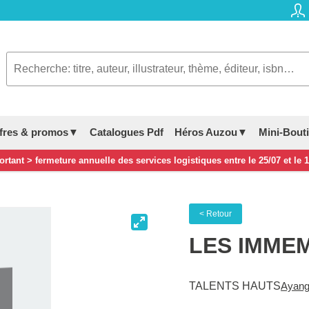
fres & promos▼
Catalogues Pdf
Héros Auzou▼
Mini-Bout
rtant > fermeture annuelle des services logistiques entre le 25/07 et le 
< Retour
LES IMME
TALENTS HAUTS
Ayang