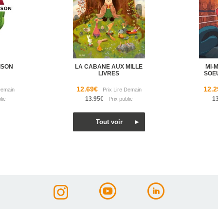
ISON
LA CABANE AUX MILLE
MI-
LIVRES
SOE
12.69€
12.2
13.95€
1