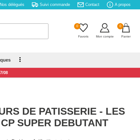
Nos délégués
Suivi commande
Contact
A propos
0
0
Favoris
Mon compte
Panier
iques
17/08
RS DE PATISSERIE - LES
 CP SUPER DEBUTANT