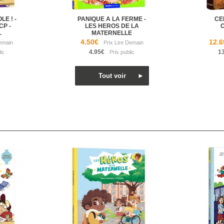
LE ! -
PANIQUE A LA FERME -
CE
CP -
LES HEROS DE LA
.
MATERNELLE
4.50€
12.6
4.95€
1