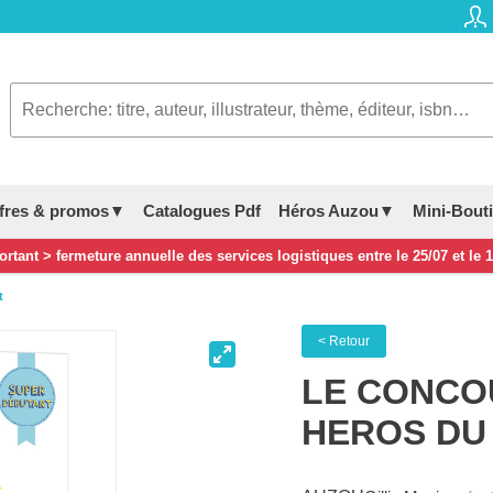
fres & promos▼
Catalogues Pdf
Héros Auzou▼
Mini-Bout
rtant > fermeture annuelle des services logistiques entre le 25/07 et le 
t
< Retour
LE CONCOU
HEROS DU