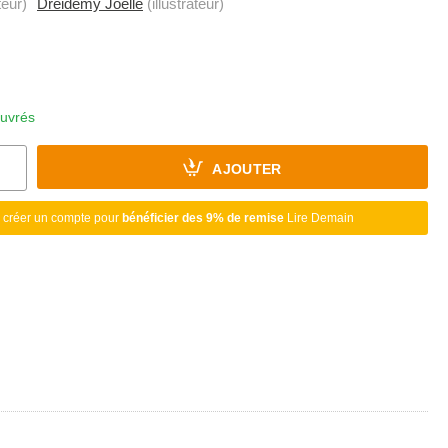
eur)
Dreidemy Joëlle
(illustrateur)
ouvrés
AJOUTER
 créer un compte pour
bénéficier des 9% de remise
Lire Demain