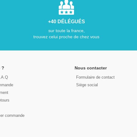
+40 DÉLÉGUÉS
sur toute la france,
trouvez celui proche de chez vous
 ?
Nous contacter
F.A.Q
Formulaire de contact
ommande
Siège social
ement
etours
s
ser commande