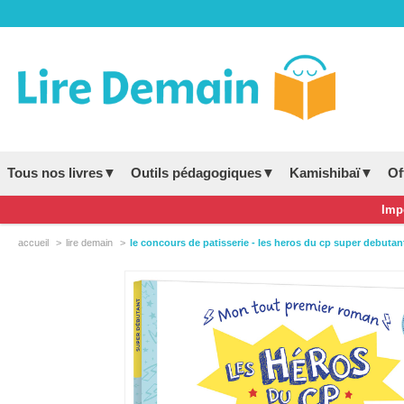
Tous nos livres▼
Outils pédagogiques▼
Kamishibaï▼
Of
Impo
accueil
lire demain
le concours de patisserie - les heros du cp super debutan