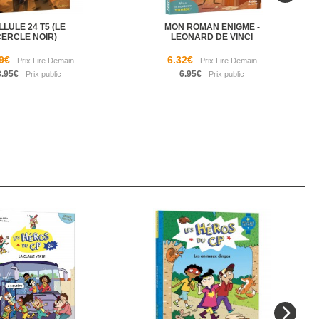
LLULE 24 T5 (LE
MON ROMAN ENIGME -
CERCLE NOIR)
LEONARD DE VINCI
9€
6.32€
3.95€
6.95€