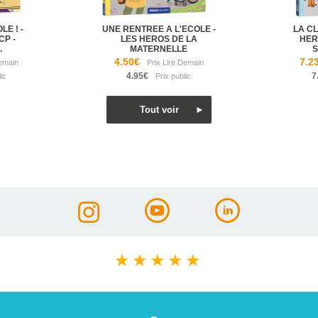
LE ! -
UNE RENTREE A L'ECOLE -
LA CL
CP -
LES HEROS DE LA
HER
.
MATERNELLE
S
4.50€
7.2
4.95€
7
★
★
★
★
★