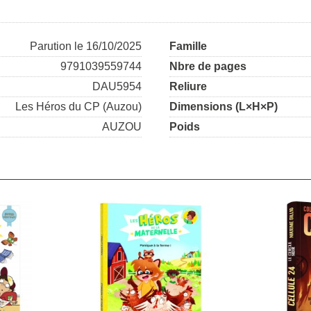
Parution le 16/10/2025
Famille
9791039559744
Nbre de pages
DAU5954
Reliure
Les Héros du CP (Auzou)
Dimensions (L×H×P)
AUZOU
Poids