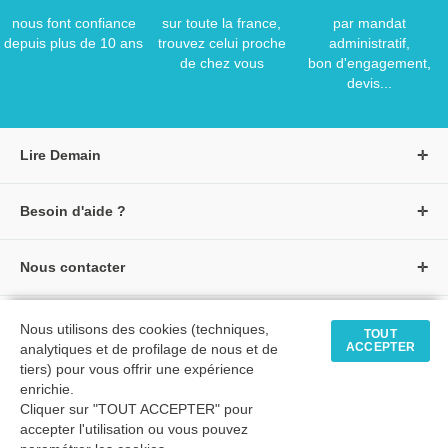
nous font confiance
sur toute la france,
par mandat
depuis plus de 10 ans
trouvez celui proche
administratif,
de chez vous
bon d'engagement,
devis...
Lire Demain
A propos de Lire Demain
Besoin d'aide ?
Nous rejoindre
Page d'aide / F.A.Q
Groupe Auzou
Nous contacter
Suivre une commande
S'identifier
Créer un compte
Formulaire de contact
Modes de paiement
Tous nos livres
★ Avis clients vérifiés
Nous utilisons des cookies (techniques,
Siège social
TOUT
Livraisons et retours
ACCEPTER
analytiques et de profilage de nous et de
Livres petite enfance
Tarifs négociés
tiers) pour vous offrir une expérience
enrichie.
Livres maternelle
Comment passer commande
Cliquer sur "TOUT ACCEPTER" pour
© 2026 - LIRE DEMAIN
Livres élémentaire
Mon compte
accepter l'utilisation ou vous pouvez
C.G.U
|
C.G.V
|
Plan du site