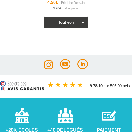
4.50€
4.95€
★
★
★
★
★
9.78/10
sur 505.00 avis
+20K ÉCOLES
+40 DÉLÉGUÉS
PAIEMENT