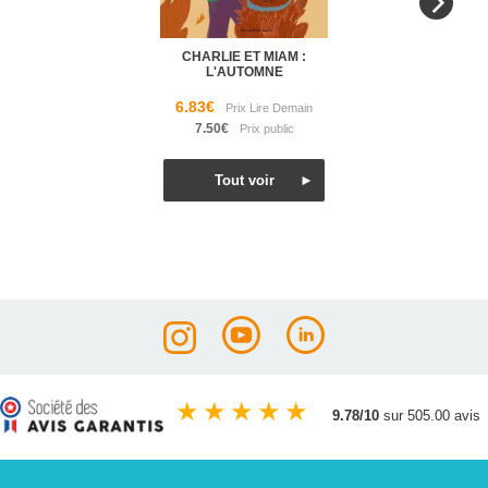
CHARLIE ET MIAM :
L'AUTOMNE
6.83€
7.50€
★
★
★
★
★
9.78/10
sur 505.00 avis