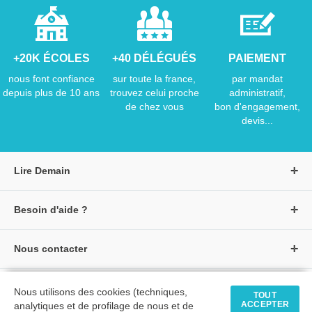
+20K ÉCOLES
+40 DÉLÉGUÉS
PAIEMENT
nous font confiance
sur toute la france,
par mandat
depuis plus de 10 ans
trouvez celui proche
administratif,
de chez vous
bon d'engagement,
devis...
Lire Demain
A propos de Lire Demain
Besoin d'aide ?
Nous rejoindre
Page d'aide / F.A.Q
Groupe Auzou
Nous contacter
Suivre une commande
S'identifier
Créer un compte
Formulaire de contact
Modes de paiement
Tous nos livres
★ Avis clients vérifiés
Nous utilisons des cookies (techniques,
Siège social
TOUT
Livraisons et retours
ACCEPTER
analytiques et de profilage de nous et de