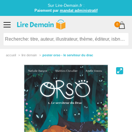
Sur Lire-Demain.
fr
:
Paiement par
mandat administratif
0
accueil
lire demain
poster orso - le serviteur du drac