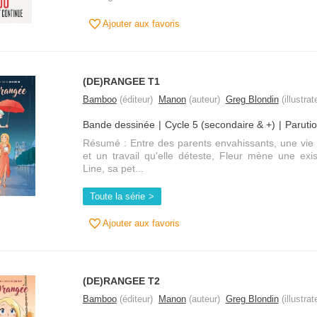
Ajouter aux favoris
(DE)RANGEE T1
Bamboo
(éditeur)
Manon
(auteur)
Greg Blondin
(illustrat
Bande dessinée
Cycle 5 (secondaire & +)
Paruti
Résumé : Entre des parents envahissants, une vie 
et un travail qu'elle déteste, Fleur mène une exi
Line, sa pet...
Toute la série
Ajouter aux favoris
(DE)RANGEE T2
Bamboo
(éditeur)
Manon
(auteur)
Greg Blondin
(illustrat