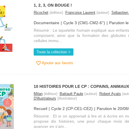
1, 2, 3, ON BOUGE !
Ricochet
(éditeur)
Françoise Laurent
(auteur)
Sébastien
Documentaire
Cycle 3 (CM1-CM2-6°)
Parution l
Résumé : Le squelette humain expliqué aux enfants :
composent, ainsi que la formation des globules
cellules immu...
Toute la collection
Ajouter aux favoris
10 HISTOIRES POUR LE CP : COPAINS, ANIMAU
Milan
(éditeur)
Battault Paule
(auteur)
Robert Ayats
(aut
D'illustrateurs
(illustrateur)
Recueil
Cycle 2 (CP-CE1-CE2)
Parution le 20/08
Résumé : Et si on apprenait à lire et à écrire en
propose dix histoires, une pour chaque mois de 
avancer en s'am...