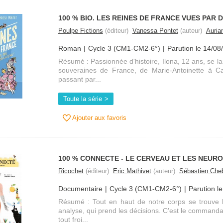
100 % BIO. LES REINES DE FRANCE VUES PAR 
Poulpe Fictions
(éditeur)
Vanessa Pontet
(auteur)
Auria
Roman
Cycle 3 (CM1-CM2-6°)
Parution le 14/08
Résumé : Passionnée d'histoire, Ilona, 12 ans, se la
souveraines de France, de Marie-Antoinette à Ca
passant par...
Toute la série
Ajouter aux favoris
100 % CONNECTE - LE CERVEAU ET LES NEUR
Ricochet
(éditeur)
Eric Mathivet
(auteur)
Sébastien Cheb
Documentaire
Cycle 3 (CM1-CM2-6°)
Parution l
Résumé : Tout en haut de notre corps se trouve le
analyse, qui prend les décisions. C'est le commanda
tout froi...