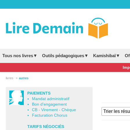
Tous nos livres▼
Outils pédagogiques▼
Kamishibaï▼
Of
Impo
livres
autres
PAIEMENTS
Mandat administratif
Bon d'engagement
CB - Virement - Chèque
Facturation Chorus
TARIFS NÉGOCIÉS