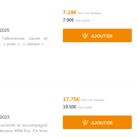
7.19€
7.90€
/2025
AJOUTER
l'allumeuse, cause et
, « pute », « salope »...
17.75€
19.50€
/2023
AJOUTER
documenté et accompagné
devenu #MeToo. Ce livre