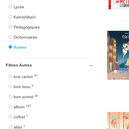
Lycée
Kamishibaïs
Pédagogiques
Dictionnaires
Autres
Filtres Autres
47
tout carton
5
livre tissu
34
livre animé
187
album
7
coffret
1
atlas