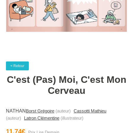
< Retour
C'est (pas) Moi, C'est Mon
Cerveau
NATHAN
Borst Grégoire
(auteur)
Cassotti Mathieu
(auteur)
Latron Clémentine
(illustrateur)
11.74€