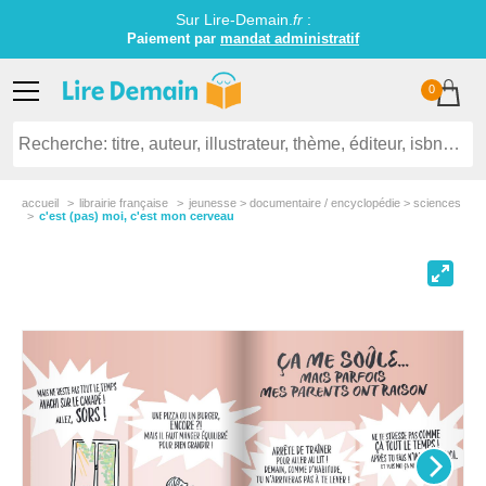
Sur Lire-Demain.
fr
:
Paiement par
mandat administratif
0
accueil
librairie française
jeunesse > documentaire / encyclopédie > sciences
c'est (pas) moi, c'est mon cerveau