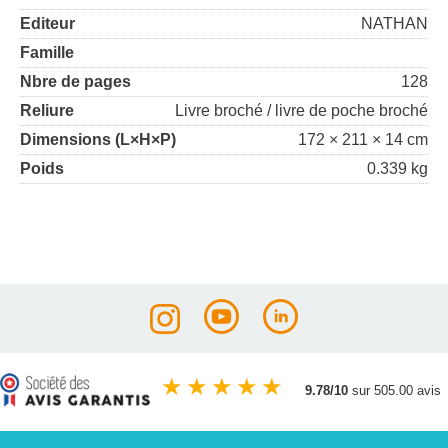
Editeur
NATHAN
Famille
Nbre de pages
128
Reliure
Livre broché / livre de poche broché
Dimensions (L×H×P)
172 × 211 × 14 cm
Poids
0.339 kg
★
★
★
★
★
9.78/10
sur 505.00 avis