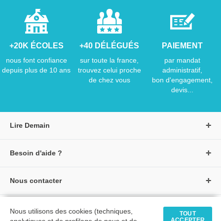
+20K ÉCOLES
+40 DÉLÉGUÉS
PAIEMENT
nous font confiance
sur toute la france,
par mandat
depuis plus de 10 ans
trouvez celui proche
administratif,
de chez vous
bon d'engagement,
devis...
Lire Demain
A propos de Lire Demain
Besoin d'aide ?
Nous rejoindre
Page d'aide / F.A.Q
Groupe Auzou
Nous contacter
Suivre une commande
S'identifier
Créer un compte
Formulaire de contact
Modes de paiement
Tous nos livres
★ Avis clients vérifiés
Nous utilisons des cookies (techniques,
Siège social
TOUT
Livraisons et retours
ACCEPTER