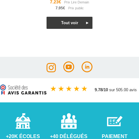
7.23€
7.95€
★
★
★
★
★
9.78/10
sur 505.00 avis
+20K ÉCOLES
+40 DÉLÉGUÉS
PAIEMENT