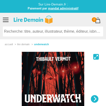
Sur Lire-Demain.
fr
:
Paiement par
mandat administratif
0
accueil
lire demain
underwatch