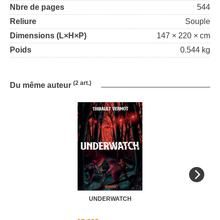
Nbre de pages
544
Reliure
Souple
Dimensions (L×H×P)
147 × 220 × cm
Poids
0.544 kg
(2 art.)
Du même auteur
UNDERWATCH