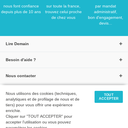
nous font confiance
sur toute la france,
par mandat
depuis plus de 10 ans
trouvez celui proche
administratif,
de chez vous
bon d'engagement,
devis...
Lire Demain
A propos de Lire Demain
Besoin d'aide ?
Nous rejoindre
Page d'aide / F.A.Q
Groupe Auzou
Nous contacter
Suivre une commande
S'identifier
Créer un compte
Formulaire de contact
Modes de paiement
Tous nos livres
★ Avis clients vérifiés
Nous utilisons des cookies (techniques,
Siège social
TOUT
Livraisons et retours
ACCEPTER
analytiques et de profilage de nous et de
Livres petite enfance
Tarifs négociés
tiers) pour vous offrir une expérience
enrichie.
Livres maternelle
Comment passer commande
Cliquer sur "TOUT ACCEPTER" pour
© 2026 - LIRE DEMAIN
Livres élémentaire
Mon compte
accepter l'utilisation ou vous pouvez
C.G.U
|
C.G.V
|
Plan du site
paramétrer les cookies
Livres collège
.